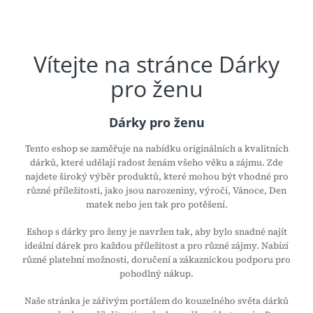
n
c
Vítejte na stránce Dárky
e
pro ženu
D
á
Dárky pro ženu
r
Tento eshop se zaměřuje na nabídku originálních a kvalitních
k
dárků, které udělají radost ženám všeho věku a zájmu. Zde
najdete široký výběr produktů, které mohou být vhodné pro
y
různé příležitosti, jako jsou narozeniny, výročí, Vánoce, Den
p
matek nebo jen tak pro potěšení.
r
Eshop s dárky pro ženy je navržen tak, aby bylo snadné najít
ideální dárek pro každou příležitost a pro různé zájmy. Nabízí
o
různé platební možnosti, doručení a zákaznickou podporu pro
pohodlný nákup.
ž
Naše stránka je zářivým portálem do kouzelného světa dárků
e