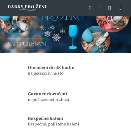
V
Přejít
Předchozí
Nás
NÁKU
na
í
obsah
KOŠÍK
t
e
j
t
e
Doručení do 48 hodin
na jakékoliv místo
n
a
Garance doručení
s
nepoškozeného zboží
t
r
Bezpečné balení
Bezpečné, pojištěné balení.
á