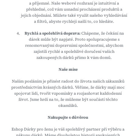
a příjemné. Naše webové rozhraní je intuitivní a
přehledné, což vám usnadní procházení produktů a
jejich objednání. Můžete také využít našeho vyhledávání
a filtrů, abyste rychleji našli to, co hledáte.
Rychlá a spolehlivá doprava:
Chápeme, že čekání na
dárek může být napjaté. Proto spolupracujeme s
renomovanými dopravními společnostmi, abychom
zajistili rychlé a spolehlivé doručení vašich
zakoupených dárků přímo k vám domů.
Naše mise
Naším posláním je přinést radost do života našich zákazníků
prostřednictvím krásných dárků. Věříme, že dárky mají moc
spojovat lidi, tvořit vzpomínky a rozjasňovat každodenní
život. Jsme hrdí na to, že můžeme být součástí těchto
okamžiků.
Nakupujte s důvěrou
Eshop Dárky pro ženu je váš spolehlivý partner při výběru a
nákupu dárků. Máme dlouholetou historii spokojených