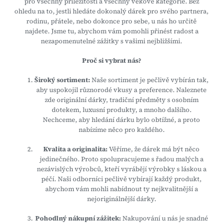
pro všechny příležitosti a všechny věkové kategorie. Bez
n
ohledu na to, jestli hledáte dokonalý dárek pro svého partnera,
rodinu, přátele, nebo dokonce pro sebe, u nás ho určitě
u
najdete. Jsme tu, abychom vám pomohli přinést radost a
nezapomenutelné zážitky s vašimi nejbližšími.
Proč si vybrat nás?
Široký sortiment:
Naše sortiment je pečlivě vybírán tak,
aby uspokojil různorodé vkusy a preference. Naleznete
zde originální dárky, tradiční předměty s osobním
dotekem, luxusní produkty, a mnoho dalšího.
Nechceme, aby hledání dárku bylo obtížné, a proto
nabízíme něco pro každého.
Kvalita a originalita:
Věříme, že dárek má být něco
jedinečného. Proto spolupracujeme s řadou malých a
nezávislých výrobců, kteří vyrábějí výrobky s láskou a
péčí. Naši odborníci pečlivě vybírají každý produkt,
abychom vám mohli nabídnout ty nejkvalitnější a
nejoriginálnější dárky.
Pohodlný nákupní zážitek:
Nakupování u nás je snadné