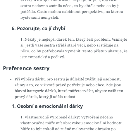
sestra nedávno zmínila něco, co by chtěla nebo co by ji
potěšilo. Často mohou nabídnout perspektivu, na kterou
byste sami nemysleli.
6. Pozorujte, co jí chybí
1. Někdy je nejlepší dárek ten, který řeší problém. Všímejte
si, jestli vaše sestra střídá staré věci, nebo si stěžuje na
něco, co by potřebovala vyměnit. Tento přístup ukazuje, že
jste empatický a pečlivý.
Preference sestry
Při výběru dárku pro sestru je důležité zvážit její osobnost,
zájmy a to, co v životě právě potřebuje nebo chce. Zde jsou
hlavní kategorie dárků, které můžete zvážit, abyste našli ten
pravý dárek, který jí udělá radost.
1. Osobní a emocionální dárky
1. Vlastnoručně vyrobené dárky: Vytvoření něčeho
vlastnoručně může mít obrovskou emocionální hodnotu.
Může to být cokoli od ručně malovaného obrázku po