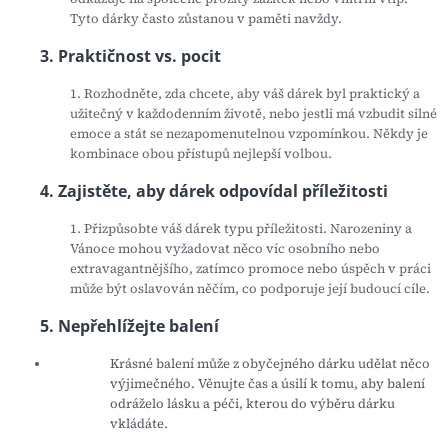
Tyto dárky často zůstanou v paměti navždy.
3. Praktičnost vs. pocit
1. Rozhodněte, zda chcete, aby váš dárek byl praktický a
užitečný v každodenním životě, nebo jestli má vzbudit silné
emoce a stát se nezapomenutelnou vzpomínkou. Někdy je
kombinace obou přístupů nejlepší volbou.
4. Zajistěte, aby dárek odpovídal příležitosti
1. Přizpůsobte váš dárek typu příležitosti. Narozeniny a
Vánoce mohou vyžadovat něco víc osobního nebo
extravagantnějšího, zatímco promoce nebo úspěch v práci
může být oslavován něčím, co podporuje její budoucí cíle.
5. Nepřehlížejte balení
Krásné balení může z obyčejného dárku udělat něco
výjimečného. Věnujte čas a úsilí k tomu, aby balení
odráželo lásku a péči, kterou do výběru dárku
vkládáte.