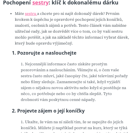
Pochopení
sestry
: klíč k dokonalému dárku
Máte
sestru
a chcete pro ni najít dokonalý dárek? Prvním
krokem k úspěchu je opravdové pochopení jejích koníčků,
znalostí, osobních zájmů a potřeb. Tento článek vám nabídne
užitečné rady, jak se dozvědět více o tom, co by vaší sestru
mohlo potěšit, a jak na základě těchto informací vybrat dárek,
který bude opravdu výjimečný.
1. Pozorujte a naslouchejte
1. Nejcennější informace často získáte prostým
pozorováním a nasloucháním. Všímejte si, o čem vaše
sestra často mluví, jaké časopisy čte, jaké televizní pořady
nebo filmy sleduje. Zaznamenejte si také, když vyjádří
zájem o nějakou novou aktivitu nebo když si postěžuje na
něco, co potřebuje nebo co by chtěla zlepšit. Tyto
drobnosti vám poskytnou cenné nápady.
2. Projevte zájem o její koníčky
1. Ukažte, že vám na ní záleží tím, že se zapojíte do jejích
koníčků. Můžete ji například pozvat na kurz, který se týká