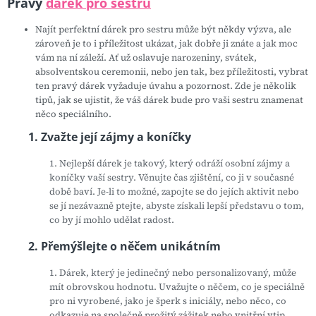
Pravý
dárek pro sestru
Najít perfektní dárek pro sestru může být někdy výzva, ale
zároveň je to i příležitost ukázat, jak dobře ji znáte a jak moc
vám na ní záleží. Ať už oslavuje narozeniny, svátek,
absolventskou ceremonii, nebo jen tak, bez příležitosti, vybrat
ten pravý dárek vyžaduje úvahu a pozornost. Zde je několik
tipů, jak se ujistit, že váš dárek bude pro vaši sestru znamenat
něco speciálního.
1. Zvažte její zájmy a koníčky
1. Nejlepší dárek je takový, který odráží osobní zájmy a
koníčky vaší sestry. Věnujte čas zjištění, co ji v současné
době baví. Je-li to možné, zapojte se do jejích aktivit nebo
se jí nezávazně ptejte, abyste získali lepší představu o tom,
co by jí mohlo udělat radost.
2. Přemýšlejte o něčem unikátním
1. Dárek, který je jedinečný nebo personalizovaný, může
mít obrovskou hodnotu. Uvažujte o něčem, co je speciálně
pro ni vyrobené, jako je šperk s iniciály, nebo něco, co
odkazuje na společně prožitý zážitek nebo vnitřní vtip.