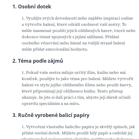
1. Osobní dotek
1. Využijte svých dovedností nebo najděte inspiraci online
a vytvořte balení, které odráží osobnost vaší sestry. To
může znamenat použití jejích oblíbených barev, vzorů nebo
dokonce témat spojených s jejími zálibami. Přidání
osobního věnování nebo básně na vnější straně balení
může přidat emocionální hodnotu.
2. Téma podle zájmů
1. Pokud vaše sestra miluje určitý film, knihu nebo má
koníček, použijte to jako téma pro balení. Můžete vytvořit
balení ve stylu jejího oblíbeného filmu nebo použít barvy,
které připomínají její oblíbenou knihu. Tento přístup
ukazuje, že jste si dali práci s tím, abyste její dárek učinili
opravdu speciálním a na míru.
3. Ručně vyrobené balicí papíry
1. Vytvoření vlastního balicího papíru je skvělý způsob, jak
přidat osobní dotek. Můžete použít bílý papír a ozdobit jej