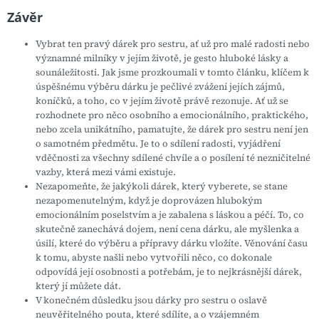
Závěr
Vybrat ten pravý dárek pro sestru, ať už pro malé radosti nebo
významné milníky v jejím životě, je gesto hluboké lásky a
sounáležitosti. Jak jsme prozkoumali v tomto článku, klíčem k
úspěšnému výběru dárku je pečlivé zvážení jejích zájmů,
koníčků, a toho, co v jejím životě právě rezonuje. Ať už se
rozhodnete pro něco osobního a emocionálního, praktického,
nebo zcela unikátního, pamatujte, že dárek pro sestru není jen
o samotném předmětu. Je to o sdílení radosti, vyjádření
vděčnosti za všechny sdílené chvíle a o posílení té nezničitelné
vazby, která mezi vámi existuje.
Nezapomeňte, že jakýkoli dárek, který vyberete, se stane
nezapomenutelným, když je doprovázen hlubokým
emocionálním poselstvím a je zabalena s láskou a péčí. To, co
skutečně zanechává dojem, není cena dárku, ale myšlenka a
úsilí, které do výběru a přípravy dárku vložíte. Věnování času
k tomu, abyste našli nebo vytvořili něco, co dokonale
odpovídá její osobnosti a potřebám, je to nejkrásnější dárek,
který jí můžete dát.
V konečném důsledku jsou dárky pro sestru o oslavě
neuvěřitelného pouta, které sdílíte, a o vzájemném