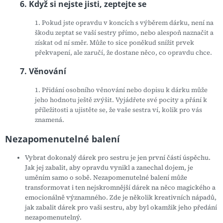
6. Když si nejste jisti, zeptejte se
1. Pokud jste opravdu v koncích s výběrem dárku, není na
škodu zeptat se vaší sestry přímo, nebo alespoň naznačit a
získat od ní směr. Může to sice poněkud snížit prvek
překvapení, ale zaručí, že dostane něco, co opravdu chce.
7. Věnování
1. Přidání osobního věnování nebo dopisu k dárku může
jeho hodnotu ještě zvýšit. Vyjádřete své pocity a přání k
příležitosti a ujistěte se, že vaše sestra ví, kolik pro vás
znamená.
Nezapomenutelné balení
Vybrat dokonalý dárek pro sestru je jen první částí úspěchu.
Jak jej zabalit, aby opravdu vynikl a zanechal dojem, je
uměním samo o sobě. Nezapomenutelné balení může
transformovat i ten nejskromnější dárek na něco magického a
emocionálně významného. Zde je několik kreativních nápadů,
jak zabalit dárek pro vaši sestru, aby byl okamžik jeho předání
nezapomenutelný.