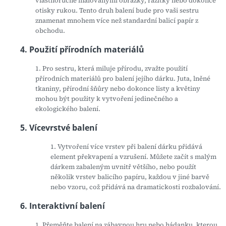
vlastnoručně malovanými obrázky, razítky nebo dokonce
otisky rukou. Tento druh balení bude pro vaši sestru
znamenat mnohem více než standardní balicí papír z
obchodu.
4. Použití přírodních materiálů
1. Pro sestru, která miluje přírodu, zvažte použití
přírodních materiálů pro balení jejího dárku. Juta, lněné
tkaniny, přírodní šňůry nebo dokonce listy a květiny
mohou být použity k vytvoření jedinečného a
ekologického balení.
5. Vícevrstvé balení
1. Vytvoření více vrstev při balení dárku přidává
element překvapení a vzrušení. Můžete začít s malým
dárkem zabaleným uvnitř většího, nebo použít
několik vrstev balicího papíru, každou v jiné barvě
nebo vzoru, což přidává na dramatickosti rozbalování.
6. Interaktivní balení
1. Přeměňte balení na zábavnou hru nebo hádanku, kterou