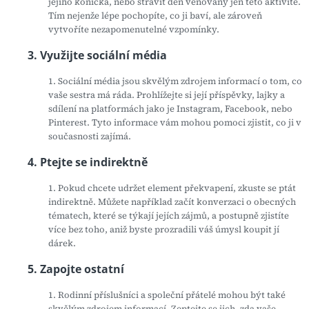
jejího koníčka, nebo strávit den věnovaný jen této aktivitě.
Tím nejenže lépe pochopíte, co ji baví, ale zároveň
vytvoříte nezapomenutelné vzpomínky.
3. Využijte sociální média
1. Sociální média jsou skvělým zdrojem informací o tom, co
vaše sestra má ráda. Prohlížejte si její příspěvky, lajky a
sdílení na platformách jako je Instagram, Facebook, nebo
Pinterest. Tyto informace vám mohou pomoci zjistit, co ji v
současnosti zajímá.
4. Ptejte se indirektně
1. Pokud chcete udržet element překvapení, zkuste se ptát
indirektně. Můžete například začít konverzaci o obecných
tématech, které se týkají jejích zájmů, a postupně zjistíte
více bez toho, aniž byste prozradili váš úmysl koupit jí
dárek.
5. Zapojte ostatní
1. Rodinní příslušníci a společní přátelé mohou být také
skvělým zdrojem informací. Zeptejte se jich, zda vaše