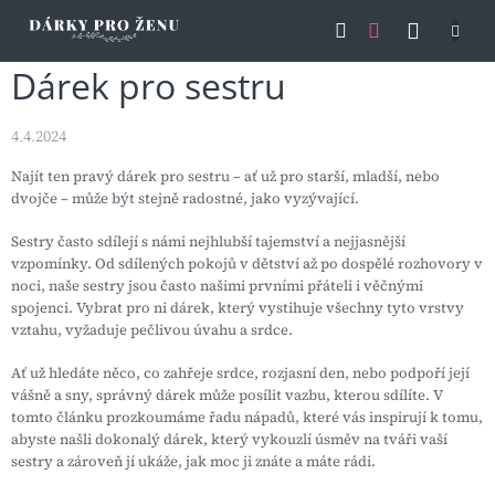
Přejít
NÁKU
na
obsah
KOŠÍK
Dárek pro sestru
4.4.2024
Najít ten pravý dárek pro sestru – ať už pro starší, mladší, nebo
dvojče – může být stejně radostné, jako vyzývající.
Sestry často sdílejí s námi nejhlubší tajemství a nejjasnější
vzpomínky. Od sdílených pokojů v dětství až po dospělé rozhovory v
noci, naše sestry jsou často našimi prvními přáteli i věčnými
spojenci. Vybrat pro ni dárek, který vystihuje všechny tyto vrstvy
vztahu, vyžaduje pečlivou úvahu a srdce.
Ať už hledáte něco, co zahřeje srdce, rozjasní den, nebo podpoří její
vášně a sny, správný dárek může posílit vazbu, kterou sdílíte. V
tomto článku prozkoumáme řadu nápadů, které vás inspirují k tomu,
abyste našli dokonalý dárek, který vykouzlí úsměv na tváři vaší
sestry a zároveň jí ukáže, jak moc ji znáte a máte rádi.