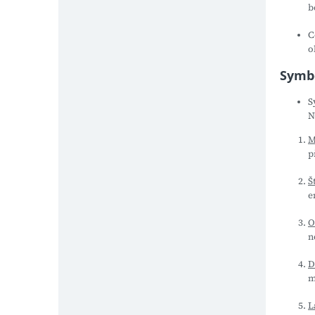
b
C
o
Symb
S
N
M
p
Š
e
O
n
D
m
L