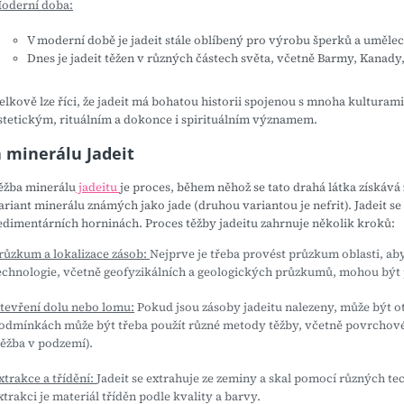
oderní doba:
V moderní době je jadeit stále oblíbený pro výrobu šperků a uměl
Dnes je jadeit těžen v různých částech světa, včetně Barmy, Kanady
elkově lze říci, že jadeit má bohatou historii spojenou s mnoha kulturam
stetickým, rituálním a dokonce i spirituálním významem.
 minerálu Jadeit
ěžba minerálu
jadeitu
je proces, během něhož se tato drahá látka získává 
ariant minerálu známých jako jade (druhou variantou je nefrit). Jadeit s
edimentárních horninách. Proces těžby jadeitu zahrnuje několik kroků:
růzkum a lokalizace zásob:
Nejprve je třeba provést průzkum oblasti, aby
echnologie, včetně geofyzikálních a geologických průzkumů, mohou být po
tevření dolu nebo lomu:
Pokud jsou zásoby jadeitu nalezeny, může být ot
odmínkách může být třeba použít různé metody těžby, včetně povrchové
těžba v podzemí).
xtrakce a třídění:
Jadeit se extrahuje ze zeminy a skal pomocí různých te
xtrakci je materiál tříděn podle kvality a barvy.