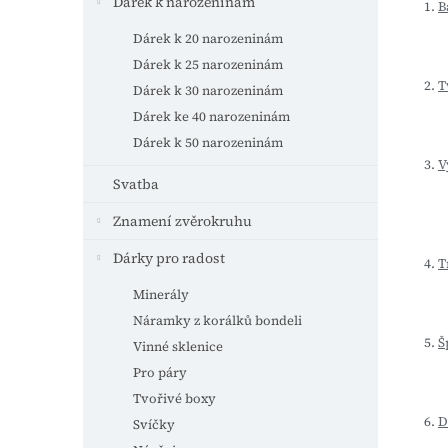
n
Dárek k narozeninám
B
e
Dárek k 20 narozeninám
l
Dárek k 25 narozeninám
T
Dárek k 30 narozeninám
Dárek ke 40 narozeninám
Dárek k 50 narozeninám
V
Svatba
Znamení zvěrokruhu
Dárky pro radost
T
Minerály
Náramky z korálků bondeli
Š
Vinné sklenice
Pro páry
Tvořivé boxy
D
Svíčky