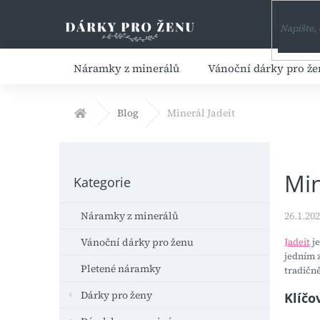
Přejít
na
obsah
Náramky z minerálů
Vánoční dárky pro ž
Domů
Blog
Minerál Jadeit
P
o
Přeskočit
Min
s
Kategorie
kategorie
t
r
Náramky z minerálů
26.1.20
a
n
Vánoční dárky pro ženu
Jadeit
je
n
jedním 
Pletené náramky
tradičn
í
p
Dárky pro ženy
Klíčo
a