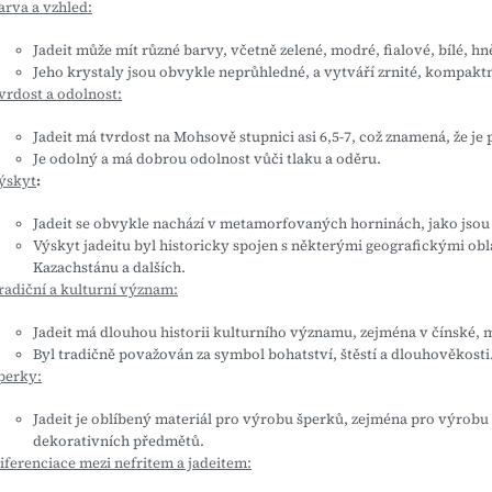
arva a vzhled:
Jadeit může mít různé barvy, včetně zelené, modré, fialové, bílé, hn
Jeho krystaly jsou obvykle neprůhledné, a vytváří zrnité, kompaktn
vrdost a odolnost:
Jadeit má tvrdost na Mohsově stupnici asi 6,5-7, což znamená, že j
Je odolný a má dobrou odolnost vůči tlaku a oděru.
ýskyt
:
Jadeit se obvykle nachází v metamorfovaných horninách, jako jsou 
Výskyt jadeitu byl historicky spojen s některými geografickými o
Kazachstánu a dalších.
radiční a kulturní význam:
Jadeit má dlouhou historii kulturního významu, zejména v čínské, 
Byl tradičně považován za symbol bohatství, štěstí a dlouhověkosti
perky:
Jadeit je oblíbený materiál pro výrobu šperků, zejména pro výrobu 
dekorativních předmětů.
iferenciace mezi nefritem a jadeitem: