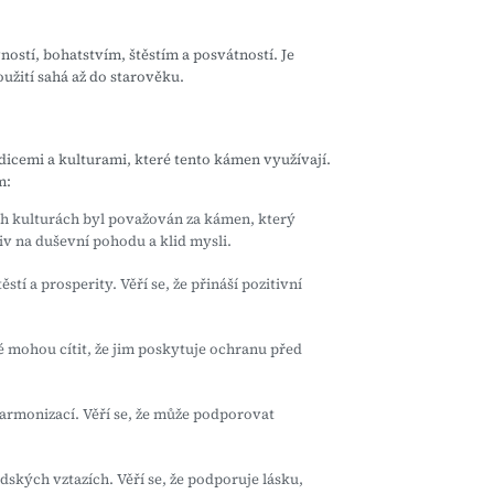
ostí, bohatstvím, štěstím a posvátností. Je
užití sahá až do starověku.
dicemi a kulturami, které tento kámen využívají.
m:
ích kulturách byl považován za kámen, který
liv na duševní pohodu a klid mysli.
tí a prosperity. Věří se, že přináší pozitivní
é mohou cítit, že jim poskytuje ochranu před
harmonizací. Věří se, že může podporovat
dských vztazích. Věří se, že podporuje lásku,