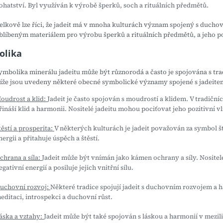
ohatství. Byl využíván k výrobě šperků, soch a rituálních předmětů.
elkově lze říci, že jadeit má v mnoha kulturách význam spojený s duchovn
blíbeným materiálem pro výrobu šperků a rituálních předmětů, a jeho po
olika
ymbolika minerálu jadeitu může být různorodá a často je spojována s tra
íže jsou uvedeny některé obecné symbolické významy spojené s jadeite
oudrost a klid:
Jadeit je často spojován s moudrostí a klidem. V tradičn
řináší klid a harmonii. Nositelé jadeitu mohou pociťovat jeho pozitivní v
těstí a prosperita:
V některých kulturách je jadeit považován za symbol štěs
nergii a přitahuje úspěch a štěstí.
chrana a síla:
Jadeit může být vnímán jako kámen ochrany a síly. Nositel
egativní energií a posiluje jejich vnitřní sílu.
uchovní rozvoj:
Některé tradice spojují jadeit s duchovním rozvojem a 
editaci, introspekci a duchovní růst.
áska a vztahy:
Jadeit může být také spojován s láskou a harmonií v mezili