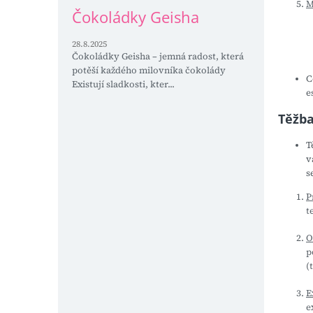
M
Čokoládky Geisha
28.8.2025
Čokoládky Geisha – jemná radost, která
potěší každého milovníka čokolády
C
Existují sladkosti, kter...
e
Těžba
T
v
s
P
t
O
p
(
E
e