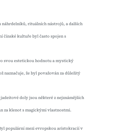
u náhrdelníků, rituálních nástrojů, a dalších
ní čínské kultuře byl často spojen s
ro svou estetickou hodnotu a mystický
ž naznačuje, že byl považován za důležitý
jadeitové doly jsou některé z nejznámějších
án za klenot s magickými vlastnostmi.
 Byl populární mezi evropskou aristokracií v