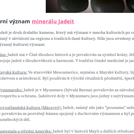
urní význam
minerálu Jadeit
adeit je druh drahého kamene, který má význam v mnoha kulturách po c
ůzný v závislosti na regionu a tradicích dané kultury. Níže jsou uvedeny 
ýrazný kulturní význam:
ína:
Jadeit má v Číně dlouhou historii a je považován za symbol krásy, ště
pojuje jadeit s dlouhověkostí a harmonií. V tradiční čínské medicíně je ja
ayská kultura:
Ve starověké Mesoamerice, zejména u Mayské kultury, by
ožstvem a aristokracií. Byl používán k výrobě rituálních předmětů, šper
yanmarsko:
Jadeit je v Myanmaru (bývalá Barma) považován za národní kám
rosperitu a ochranu. Jadeitové doly v Myanmaru jsou jedny z nejvýznamn
ovozélandská kultura (Māorové):
Jadeit, známý zde jako "pounamu" neb
e považován za posvátný kámen spojený s duchovním významem a byl po
 uměleckých děl.
uatemala a střední Amerika:
Jadeit byl v historii Mayů a dalších střed