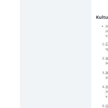
Kult
J
r
v
Č
s
M
b
M
p
N
J
a
G