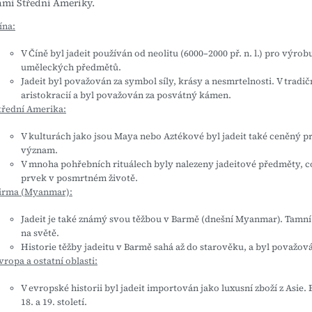
ami Střední Ameriky.
ína:
V Číně byl jadeit používán od neolitu (6000–2000 př. n. l.) pro výrob
uměleckých předmětů.
Jadeit byl považován za symbol síly, krásy a nesmrtelnosti. V tradič
aristokracií a byl považován za posvátný kámen.
třední Amerika:
V kulturách jako jsou Maya nebo Aztékové byl jadeit také ceněný p
význam.
V mnoha pohřebních rituálech byly nalezeny jadeitové předměty, co
prvek v posmrtném životě.
irma (Myanmar):
Jadeit je také známý svou těžbou v Barmě (dnešní Myanmar). Tamní 
na světě.
Historie těžby jadeitu v Barmě sahá až do starověku, a byl považov
vropa a ostatní oblasti:
V evropské historii byl jadeit importován jako luxusní zboží z Asie.
18. a 19. století.