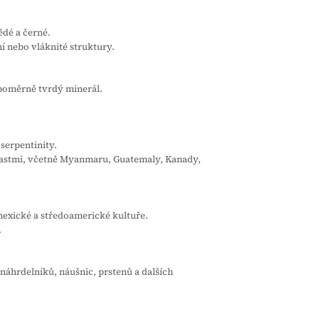
ědé a černé.
í nebo vláknité struktury.
e poměrně tvrdý minerál.
serpentinity.
blastmi, včetně Myanmaru, Guatemaly, Kanady,
mexické a středoamerické kultuře.
.
náhrdelníků, náušnic, prstenů a dalších