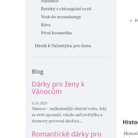
Náušnice
Řetízky z chirurgické oceli
Vosk do aromalampy
P
Káva
Pivní kosmetika
Dárek k Valentýnu pro ženu
Blog
Dárky pro ženy k
Vánocům
6.10.2025
Vánoce – nejkrásnější období roku, kdy
se svět zpomalí, všude září světýlka a
domovy provoní skořice...
Histo
Romantické dárky pro
Histori