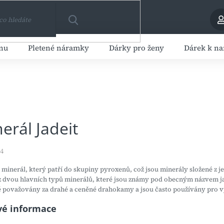
HLEDAT
enu
Pletené náramky
Dárky pro ženy
Dárek k n
erál Jadeit
24
 minerál, který patří do skupiny pyroxenů, což jsou minerály složené z j
z dvou hlavních typů minerálů, které jsou známy pod obecným názvem jadei
ě považovány za drahé a ceněné drahokamy a jsou často používány pro
vé informace