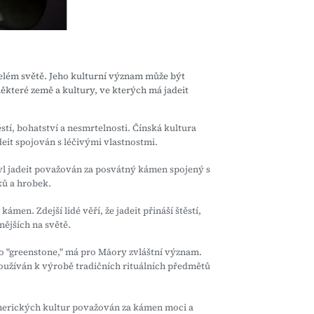
elém světě. Jeho kulturní význam může být
některé země a kultury, ve kterých má jadeit
stí, bohatství a nesmrtelnosti. Čínská kultura
deit spojován s léčivými vlastnostmi.
l jadeit považován za posvátný kámen spojený s
ků a hrobek.
en. Zdejší lidé věří, že jadeit přináší štěstí,
ějších na světě.
o "greenstone," má pro Māory zvláštní význam.
užíván k výrobě tradičních rituálních předmětů
oamerických kultur považován za kámen moci a