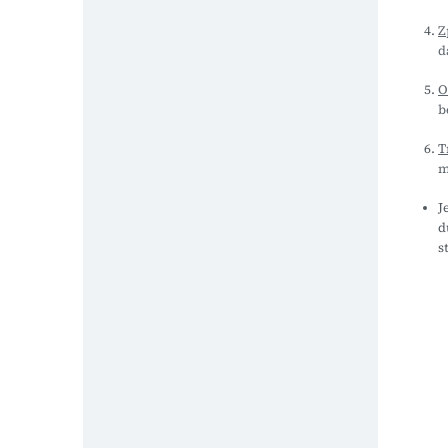
Z
d
O
b
T
m
J
d
s