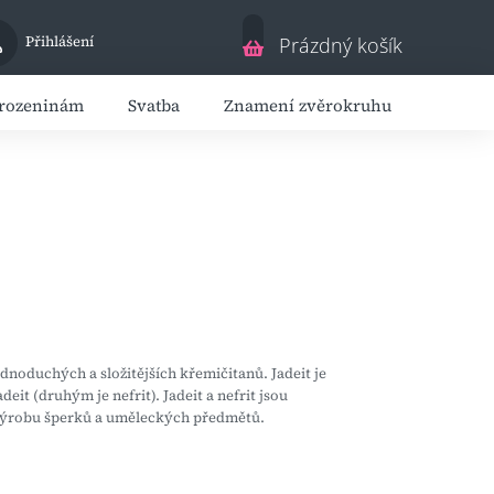
Nákupní
Přihlášení
Prázdný košík
košík
arozeninám
Svatba
Znamení zvěrokruhu
Dárky 
ednoduchých a složitějších křemičitanů. Jadeit je
t (druhým je nefrit). Jadeit a nefrit jsou
 výrobu šperků a uměleckých předmětů.