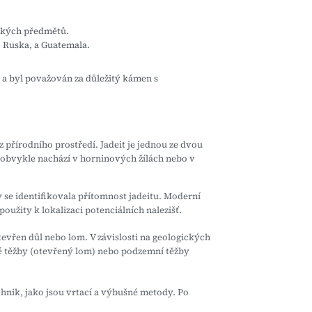
eckých předmětů.
, Ruska, a Guatemala.
i a byl považován za důležitý kámen s
z přírodního prostředí. Jadeit je jednou ze dvou
e obvykle nachází v horninových žílách nebo v
 se identifikovala přítomnost jadeitu. Moderní
užity k lokalizaci potenciálních nalezišť.
evřen důl nebo lom. V závislosti na geologických
 těžby (otevřený lom) nebo podzemní těžby
chnik, jako jsou vrtací a výbušné metody. Po