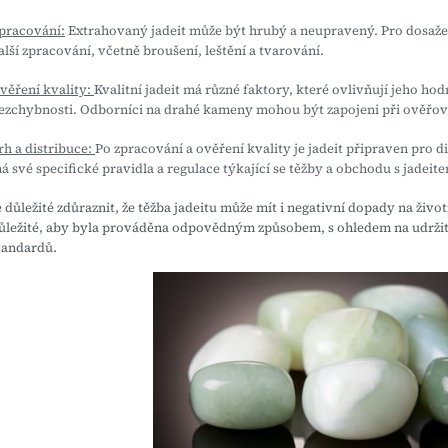
pracování:
Extrahovaný jadeit může být hrubý a neupravený. Pro dosažen
alší zpracování, včetně broušení, leštění a tvarování.
věření kvality:
Kvalitní jadeit má různé faktory, které ovlivňují jeho ho
ezchybnosti. Odborníci na drahé kameny mohou být zapojeni při ověřová
rh a distribuce:
Po zpracování a ověření kvality je jadeit připraven pro
á své specifické pravidla a regulace týkající se těžby a obchodu s jadeit
e důležité zdůraznit, že těžba jadeitu může mít i negativní dopady na život
ůležité, aby byla prováděna odpovědným způsobem, s ohledem na udržit
tandardů.