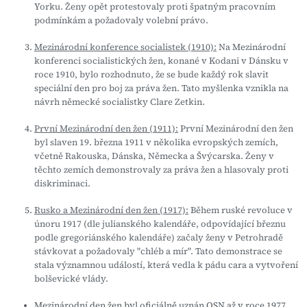
Yorku. Ženy opět protestovaly proti špatným pracovním
podmínkám a požadovaly volební právo.
Mezinárodní konference socialistek (1910):
Na Mezinárodní
konferenci socialistických žen, konané v Kodani v Dánsku v
roce 1910, bylo rozhodnuto, že se bude každý rok slavit
speciální den pro boj za práva žen. Tato myšlenka vznikla na
návrh německé socialistky Clare Zetkin.
První Mezinárodní den žen (1911):
První Mezinárodní den žen
byl slaven 19. března 1911 v několika evropských zemích,
včetně Rakouska, Dánska, Německa a Švýcarska. Ženy v
těchto zemích demonstrovaly za práva žen a hlasovaly proti
diskriminaci.
Rusko a Mezinárodní den žen (1917):
Během ruské revoluce v
únoru 1917 (dle julianského kalendáře, odpovídající březnu
podle gregoriánského kalendáře) začaly ženy v Petrohradě
stávkovat a požadovaly "chléb a mír". Tato demonstrace se
stala významnou událostí, která vedla k pádu cara a vytvoření
bolševické vlády.
Mezinárodní den žen byl oficiálně uznán OSN až v roce 1977.