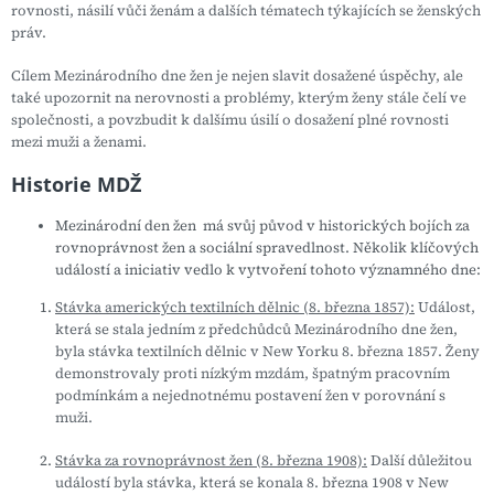
rovnosti, násilí vůči ženám a dalších tématech týkajících se ženských
práv.
Cílem Mezinárodního dne žen je nejen slavit dosažené úspěchy, ale
také upozornit na nerovnosti a problémy, kterým ženy stále čelí ve
společnosti, a povzbudit k dalšímu úsilí o dosažení plné rovnosti
mezi muži a ženami.
Historie MDŽ
Mezinárodní den žen má svůj původ v historických bojích za
rovnoprávnost žen a sociální spravedlnost. Několik klíčových
událostí a iniciativ vedlo k vytvoření tohoto významného dne:
Stávka amerických textilních dělnic (8. března 1857):
Událost,
která se stala jedním z předchůdců Mezinárodního dne žen,
byla stávka textilních dělnic v New Yorku 8. března 1857. Ženy
demonstrovaly proti nízkým mzdám, špatným pracovním
podmínkám a nejednotnému postavení žen v porovnání s
muži.
Stávka za rovnoprávnost žen (8. března 1908):
Další důležitou
událostí byla stávka, která se konala 8. března 1908 v New