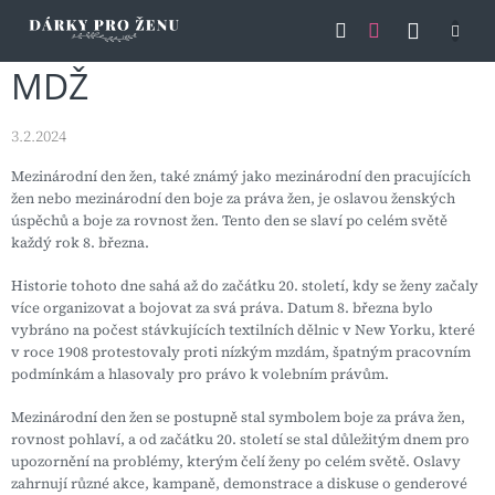
Přejít
NÁKU
na
obsah
KOŠÍK
MDŽ
3.2.2024
Mezinárodní den žen, také známý jako mezinárodní den pracujících
žen nebo mezinárodní den boje za práva žen, je oslavou ženských
úspěchů a boje za rovnost žen. Tento den se slaví po celém světě
každý rok 8. března.
Historie tohoto dne sahá až do začátku 20. století, kdy se ženy začaly
více organizovat a bojovat za svá práva. Datum 8. března bylo
vybráno na počest stávkujících textilních dělnic v New Yorku, které
v roce 1908 protestovaly proti nízkým mzdám, špatným pracovním
podmínkám a hlasovaly pro právo k volebním právům.
Mezinárodní den žen se postupně stal symbolem boje za práva žen,
rovnost pohlaví, a od začátku 20. století se stal důležitým dnem pro
upozornění na problémy, kterým čelí ženy po celém světě. Oslavy
zahrnují různé akce, kampaně, demonstrace a diskuse o genderové