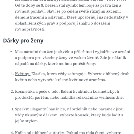
Od té doby se 8. březen stal symbolem boje za práva žen a
rovnost pohlaví. Slaví se po celém světě různými akcemi,
demonstracemi a oslavami, které upozorňují na nedostatky v
oblasti ženských práv a podporují snahu o dosažení
rovnoprávnosti.
Dárky pro ženy
Mezinárodní den žen je skvělou příležitostí vyjádřit své uznání
a podporu pro všechny ženy ve vašem životě. Zde je několik
nápadů na dárky, které mohou potěšit ženy:
Květiny:
Klasika, která vždy zafunguje. Vyberte oblíbený druh
květin nebo vytvořte krásný květinový aranžmá.
Kosmetika a péče o tělo:
Balení kvalitních kosmetických
produktů, parfém, nebo nabídka relaxačního wellness dne.
Šperky:
Elegantní náušnice, náhrdelník nebo náramek jsou
vždy vkusným dárkem. Vyberte kousek, který bude ladit s
jejím stylem.
Kniha od oblíbené autorky:
Pokud má ráda čtení, vyberte