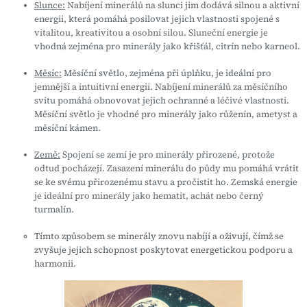
Slunce:
Nabíjení minerálů na slunci jim dodává silnou a aktivní
energii, která pomáhá posilovat jejich vlastnosti spojené s
vitalitou, kreativitou a osobní silou. Sluneční energie je
vhodná zejména pro minerály jako křišťál, citrín nebo karneol.
Měsíc:
Měsíční světlo, zejména při úplňku, je ideální pro
jemnější a intuitivní energii. Nabíjení minerálů za měsíčního
svitu pomáhá obnovovat jejich ochranné a léčivé vlastnosti.
Měsíční světlo je vhodné pro minerály jako růženín, ametyst a
měsíční kámen.
Země:
Spojení se zemí je pro minerály přirozené, protože
odtud pocházejí. Zasazení minerálu do půdy mu pomáhá vrátit
se ke svému přirozenému stavu a pročistit ho. Zemská energie
je ideální pro minerály jako hematit, achát nebo černý
turmalín.
Tímto způsobem se minerály znovu nabíjí a oživují, čímž se
zvyšuje jejich schopnost poskytovat energetickou podporu a
harmonii.