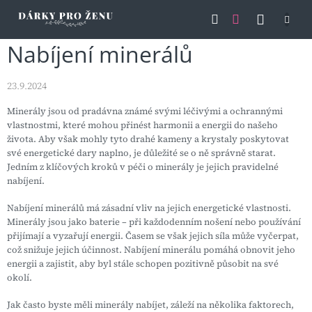
Přejít
NÁKU
na
obsah
KOŠÍK
Nabíjení minerálů
23.9.2024
Minerály jsou od pradávna známé svými léčivými a ochrannými
vlastnostmi, které mohou přinést harmonii a energii do našeho
života. Aby však mohly tyto drahé kameny a krystaly poskytovat
své energetické dary naplno, je důležité se o ně správně starat.
Jedním z klíčových kroků v péči o minerály je jejich pravidelné
nabíjení.
Nabíjení minerálů má zásadní vliv na jejich energetické vlastnosti.
Minerály jsou jako baterie – při každodenním nošení nebo používání
přijímají a vyzařují energii. Časem se však jejich síla může vyčerpat,
což snižuje jejich účinnost. Nabíjení minerálu pomáhá obnovit jeho
energii a zajistit, aby byl stále schopen pozitivně působit na své
okolí.
Jak často byste měli minerály nabíjet, záleží na několika faktorech,