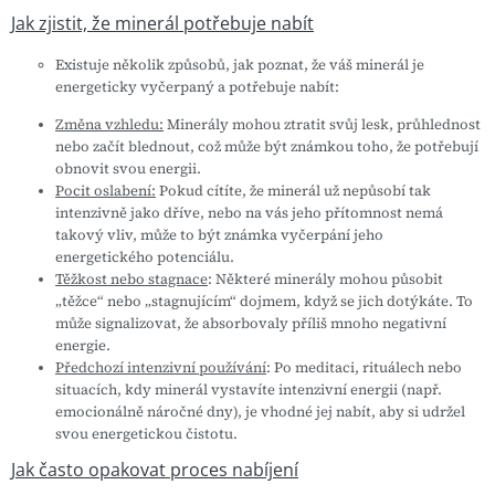
Jak zjistit, že minerál potřebuje nabít
Existuje několik způsobů, jak poznat, že váš minerál je
energeticky vyčerpaný a potřebuje nabít:
Změna vzhledu:
Minerály mohou ztratit svůj lesk, průhlednost
nebo začít blednout, což může být známkou toho, že potřebují
obnovit svou energii.
Pocit oslabení:
Pokud cítíte, že minerál už nepůsobí tak
intenzivně jako dříve, nebo na vás jeho přítomnost nemá
takový vliv, může to být známka vyčerpání jeho
energetického potenciálu.
Těžkost nebo stagnace
: Některé minerály mohou působit
„těžce“ nebo „stagnujícím“ dojmem, když se jich dotýkáte. To
může signalizovat, že absorbovaly příliš mnoho negativní
energie.
Předchozí intenzivní používání
: Po meditaci, rituálech nebo
situacích, kdy minerál vystavíte intenzivní energii (např.
emocionálně náročné dny), je vhodné jej nabít, aby si udržel
svou energetickou čistotu.
Jak často opakovat proces nabíjení