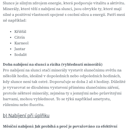
Slunce je silným zdrojem energie, která podporuje vitalitu a aktivitu.
Minerály, které těží z nabíjení na slunci, jsou obvykle ty, které mají
silné a pozitivní vlastnosti spojené s osobní silou a energií. Patří mezi
ně například:
Křišťál
Citrín
Karneol
Jantar
Sodalit
Doba nabíjení na slunci a rizika (vyblednutí minerálů)
Pro nabíjení na slunci stačí minerály vystavit slunečnímu světlu na
několik hodin, ideálně v dopoledních nebo odpoledních hodinách,
kdy slunce není tak ostré. Doporučuje se doba 2 až 4 hodiny. Důležité
je vyvarovat se dlouhému vystavení přímému slunečnímu záření,
protože některé minerály, zejména ty s jemnými nebo průsvitnými
barvami, mohou vyblednout. To se týká například ametystu,
růženínu nebo fluoritu.
b) Nabíjení při úplňku
Měsíční nabíjení: Jak probíhá a proč je považováno za efektivní