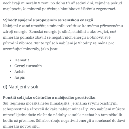
nechávají minerály v zemi po dobu tří až sedmi dní, zejména pokud
mají pocit, že minerál potřebuje hloubkové čištění a regeneraci.
Výhody spojené s propojením se zemskou energií
Nabíjení v zemi umožňuje minerálu vrátit se ke svému přirozenému
zdroji energie. Zemská energie je silná, stabilní a ukotvující, což
minerálu pomáhá zbavit se negativních energií a obnovit své
původní vibrace. Tento způsob nabíjení je vhodný zejména pro
uzemňující minerály, jako jsou:
Hematit
Černý turmalín
Achát
Jaspis
d) Nabíjení v soli
Použití soli jako očistného a nabíjecího prostředku
Sůl, zejména mořská nebo himálajská, je známá svými očistnými
schopnostmi a zároveň dokáže nabíjet minerály. Pro nabíjení můžete
minerál jednoduše vložit do nádoby se solí a nechat ho tam několik
hodin až přes noc. Sůl absorbuje negativní energii a současně dodává
minerálu novou sílu.