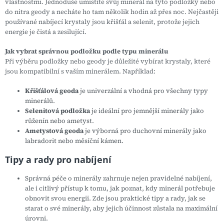
vlastnostmi. Jednoduše umístíte svůj minerál na tyto podložky nebo
do nitra geody a necháte ho tam několik hodin až přes noc. Nejčastěji
používané nabíjecí krystaly jsou křišťál a selenit, protože jejich
energie je čistá a zesilující.
Jak vybrat správnou podložku podle typu minerálu
Při výběru podložky nebo geody je důležité vybírat krystaly, které
jsou kompatibilní s vaším minerálem. Například:
Křišťálová geoda
je univerzální a vhodná pro všechny typy
minerálů.
Selenitová podložka
je ideální pro jemnější minerály jako
růženín nebo ametyst.
Ametystová geoda
je výborná pro duchovní minerály jako
labradorit nebo měsíční kámen.
Tipy a rady pro nabíjení
Správná péče o minerály zahrnuje nejen pravidelné nabíjení,
ale i citlivý přístup k tomu, jak poznat, kdy minerál potřebuje
obnovit svou energii. Zde jsou praktické tipy a rady, jak se
starat o své minerály, aby jejich účinnost zůstala na maximální
úrovni.