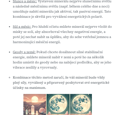
Slunce a měsíc:
Vystavení minerálu nejprve slunečnímu světlu
a následně měsíčnímu světlu (např. během celého dne a noci)
umožňuje nabití minerálu jak aktivní, tak pasivní energií. Tato
kombinace je skvělá pro vyvážení energetických polarit.
Sůl a měsíc:
Pro hlubší očistu můžete minerál nejprve vložit do
misky se solí, aby absorboval všechny negativní energie, a
poté jej nechat nabít za úplňku, aby do sebe vstřebal jemnou a
harmonizující měsíční energii.
Geody a země:
Pokud chcete dosáhnout silné stabilizační
energie, můžete minerál nabít v zemi a poté ho na několik
hodin umístit do geody nebo na nabíjecí podložku, aby se jeho
vibrace zesílily a vyrovnaly.
Kombinace těchto metod zaručí, že váš minerál bude vždy
plný síly, vyvážený a připravený poskytovat své energetické
účinky na maximum.