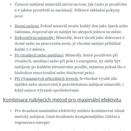
Četnost nabíjení minerálů závisí na tom, jak často je používáte
a v jakém prostředí se nacházejí. Některé základní pokyny
jsou:
Denní nošení:
Pokud minerál nosíte každý den jako šperk nebo
talisman, doporučuje se nabíjet ho alespoň jednou za měsíc.
Dekorativní minerály:
Minerály, které slouží jako dekorace v
domě nebo na pracovním stole, je vhodné nabíjet přibližně
každé 2-3 měsíce.
Po rituálech nebo meditaci
: Minerály, které používáte při
rituálech, meditaci nebo při práci s energiemi, by měly být
nabíjeny po každém intenzivním použití, zejména pokud šlo o
hlubokou emocionální nebo duchovní práci.
Při významných přírodních jevech:
Je vhodné využít sílu
úplňků nebo slunovratů k pravidelnému nabíjení minerálů, i
když nejsou výrazně opotřebované.
Kombinace nabíjecích metod pro maximální efektivitu
Pro dosažení maximální efektivity můžete kombinovat různé
metody nabíjení, čímž dosáhnete komplexnějšího čištění a
regenerace energie: