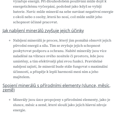
vyzařuje energii. Při dlouhodobém používání může dojít k
energetickému vyčerpání, podobně jako když se vybíjí
baterie. Navíc může minerál na sebe navázat negativní energie
z okolí nebo z osoby, která ho nosí, což může snížit jeho
schopnost účinně pracovat.
Jak nabíjení minerálů zvyšuje jejich účinky
Nabíjení minerálů je proces, který jim pomáhá obnovit jejich
původní energii a sílu. Tím se zvyšuje jejich schopnost
poskytovat podporu a ochranu. Nabité minerály jsou více
naladěné na vibrace svého nositele či prostoru, kde jsou
umístěny, a tím efektivněji plní svou funkci. Pravidelné
nabíjení zajistí, že minerál bude stále fungovat s maximální
účinností, a přispěje k lepší harmonii mezi ním a jeho
majitelem.
Spojení minerálů s přírodními elementy (slunce, měsíc,
země)
Minerály jsou úzce propojeny s přírodními elementy, jako je
slunce, měsíc a země, které slouží jako jejich hlavní zdroje
energie.