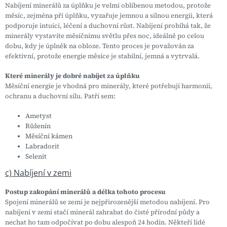
Nabíjení minerálů za úplňku je velmi oblíbenou metodou, protože
měsíc, zejména při úplňku, vyzařuje jemnou a silnou energii, která
podporuje intuici, léčení a duchovní růst. Nabíjení probíhá tak, že
minerály vystavíte měsíčnímu světlu přes noc, ideálně po celou
dobu, kdy je úplněk na obloze. Tento proces je považován za
efektivní, protože energie měsíce je stabilní, jemná a vytrvalá.
Které minerály je dobré nabíjet za úplňku
Měsíční energie je vhodná pro minerály, které potřebují harmonii,
ochranu a duchovní sílu. Patří sem:
Ametyst
Růženín
Měsíční kámen
Labradorit
Selenit
c) Nabíjení v zemi
Postup zakopání minerálů a délka tohoto procesu
Spojení minerálů se zemí je nejpřirozenější metodou nabíjení. Pro
nabíjení v zemi stačí minerál zahrabat do čisté přírodní půdy a
nechat ho tam odpočívat po dobu alespoň 24 hodin. Někteří lidé