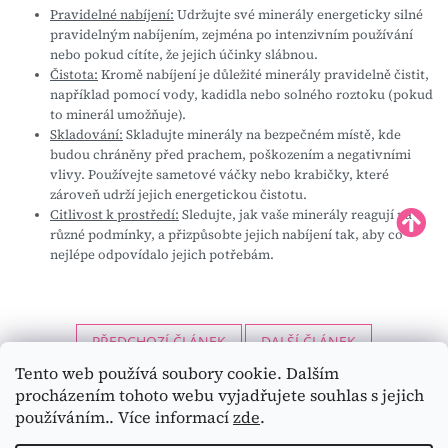
Pravidelné nabíjení:
Udržujte své minerály energeticky silné
pravidelným nabíjením, zejména po intenzivním používání
nebo pokud cítíte, že jejich účinky slábnou.
Čistota:
Kromě nabíjení je důležité minerály pravidelně čistit,
například pomocí vody, kadidla nebo solného roztoku (pokud
to minerál umožňuje).
Skladování:
Skladujte minerály na bezpečném místě, kde
budou chráněny před prachem, poškozením a negativními
vlivy. Používejte sametové váčky nebo krabičky, které
zároveň udrží jejich energetickou čistotu.
Citlivost k prostředí:
Sledujte, jak vaše minerály reagují na
různé podmínky, a přizpůsobte jejich nabíjení tak, aby co
nejlépe odpovídalo jejich potřebám.
PŘEDCHOZÍ ČLÁNEK
DALŠÍ ČLÁNEK
Tento web používá soubory cookie. Dalším
Z
procházením tohoto webu vyjadřujete souhlas s jejich
á
používáním.. Více informací
zde
.
p