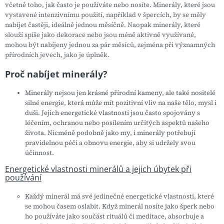
včetně toho, jak často je používáte nebo nosíte. Minerály, které jsou
vystavené intenzivnímu použití, například v špercích, by se měly
nabíjet častěji, ideálně jednou měsíčně. Naopak minerály, které
slouží spíše jako dekorace nebo jsou méně aktivně využívané,
mohou být nabíjeny jednou za pár měsíců, zejména při významných
přírodních jevech, jako je úplněk.
Proč nabíjet minerály?
Minerály nejsou jen krásné přírodní kameny, ale také nositelé
silné energie, která může mít pozitivní vliv na naše tělo, mysl i
duši. Jejich energetické vlastnosti jsou často spojovány s
léčením, ochranou nebo posílením určitých aspektů našeho
života. Nicméně podobně jako my, i minerály potřebují
pravidelnou péči a obnovu energie, aby si udržely svou
účinnost.
Energetické vlastnosti minerálů a jejich úbytek při
používání
Každý minerál má své jedinečné energetické vlastnosti, které
se mohou časem oslabit. Když minerál nosíte jako šperk nebo
ho používáte jako součást rituálů či meditace, absorbuje a