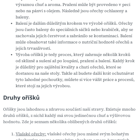
výraznou chuť a aroma. Pražení může být provedeno v peci
nebo na pánvi s olejem. Následně jsou ořechy ochlazeny a
baleny.
Balení je dalším důležitým krokem ve výrobě oříšků. Ořechy
jsou často baleny do speciálních sáčků nebo krabiček, aby se
zachovala jejich čerstvost a zabránilo se kontaminaci. Balení
může obsahovat také informace o nutriční hodnotě ořechů a
jejich trvanlivosti.
Výroba oříšků je tedy proces, který zahrnuje několik kroků
od sklizně a sušení až po loupání, pražení a balení. Každý krok
je důležitý pro zajištění kvality a chuti ořechů, které se
dostanou na naše stoly. Takže až budete další krát ochutnávat
tyto lahodné pochoutky, můžete si více vážit práce a procesů,
které stojí za jejich výrobou.
Druhy oříšků
Oříšky jsou lahodnou a zdravou součástí naší stravy. Existuje mnoho
druhů oříšků, z nichž každý má svou jedinečnou chuť a výživovou
hodnotu. Zde je seznam několika oblíbených druhů oříšků:
Vlašské ořechy:
vlašské ořechy jsou známé svým bohatým