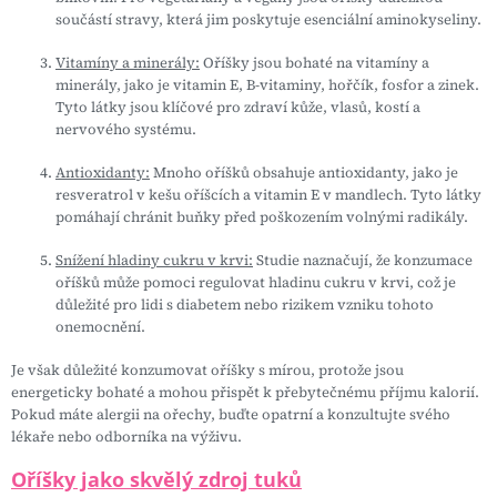
součástí stravy, která jim poskytuje esenciální aminokyseliny.
Vitamíny a minerály:
Oříšky jsou bohaté na vitamíny a
minerály, jako je vitamin E, B-vitaminy, hořčík, fosfor a zinek.
Tyto látky jsou klíčové pro zdraví kůže, vlasů, kostí a
nervového systému.
Antioxidanty:
Mnoho oříšků obsahuje antioxidanty, jako je
resveratrol v kešu oříšcích a vitamin E v mandlech. Tyto látky
pomáhají chránit buňky před poškozením volnými radikály.
Snížení hladiny cukru v krvi:
Studie naznačují, že konzumace
oříšků může pomoci regulovat hladinu cukru v krvi, což je
důležité pro lidi s diabetem nebo rizikem vzniku tohoto
onemocnění.
Je však důležité konzumovat oříšky s mírou, protože jsou
energeticky bohaté a mohou přispět k přebytečnému příjmu kalorií.
Pokud máte alergii na ořechy, buďte opatrní a konzultujte svého
lékaře nebo odborníka na výživu.
Oříšky jako skvělý zdroj tuků