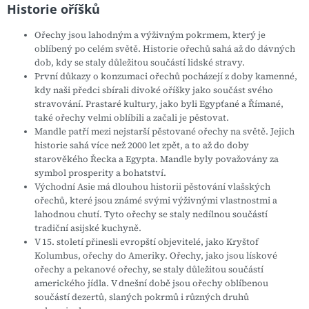
Historie oříšků
Ořechy jsou lahodným a výživným pokrmem, který je
oblíbený po celém světě. Historie ořechů sahá až do dávných
dob, kdy se staly důležitou součástí lidské stravy.
První důkazy o konzumaci ořechů pocházejí z doby kamenné,
kdy naši předci sbírali divoké oříšky jako součást svého
stravování. Prastaré kultury, jako byli Egypťané a Římané,
také ořechy velmi oblíbili a začali je pěstovat.
Mandle patří mezi nejstarší pěstované ořechy na světě. Jejich
historie sahá více než 2000 let zpět, a to až do doby
starověkého Řecka a Egypta. Mandle byly považovány za
symbol prosperity a bohatství.
Východní Asie má dlouhou historii pěstování vlašských
ořechů, které jsou známé svými výživnými vlastnostmi a
lahodnou chutí. Tyto ořechy se staly nedílnou součástí
tradiční asijské kuchyně.
V 15. století přinesli evropští objevitelé, jako Kryštof
Kolumbus, ořechy do Ameriky. Ořechy, jako jsou lískové
ořechy a pekanové ořechy, se staly důležitou součástí
amerického jídla. V dnešní době jsou ořechy oblíbenou
součástí dezertů, slaných pokrmů i různých druhů