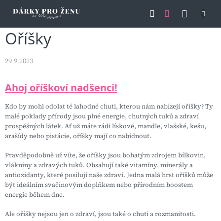
Přejít
NÁKU
na
obsah
KOŠÍK
Oříšky
29.9.2023
Ahoj oříškoví nadšenci!
Kdo by mohl odolat té lahodné chuti, kterou nám nabízejí oříšky? Ty
malé poklady přírody jsou plné energie, chutných tuků a zdraví
prospěšných látek. Ať už máte rádi lískové, mandle, vlašské, kešu,
arašídy nebo pistácie, oříšky mají co nabídnout.
Pravděpodobně už víte, že oříšky jsou bohatým zdrojem bílkovin,
vlákniny a zdravých tuků. Obsahují také vitamíny, minerály a
antioxidanty, které posilují naše zdraví. Jedna malá hrst oříšků může
být ideálním svačinovým doplňkem nebo přírodním boostem
energie během dne.
Ale oříšky nejsou jen o zdraví, jsou také o chuti a rozmanitosti.