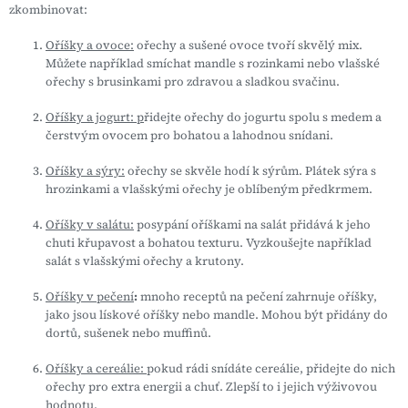
zkombinovat:
Oříšky a ovoce:
ořechy a sušené ovoce tvoří skvělý mix.
Můžete například smíchat mandle s rozinkami nebo vlašské
ořechy s brusinkami pro zdravou a sladkou svačinu.
Oříšky a jogurt: p
řidejte ořechy do jogurtu spolu s medem a
čerstvým ovocem pro bohatou a lahodnou snídani.
Oříšky a sýry:
ořechy se skvěle hodí k sýrům. Plátek sýra s
hrozinkami a vlašskými ořechy je oblíbeným předkrmem.
Oříšky v salátu:
posypání oříškami na salát přidává k jeho
chuti křupavost a bohatou texturu. Vyzkoušejte například
salát s vlašskými ořechy a krutony.
Oříšky v pečení
:
mnoho receptů na pečení zahrnuje oříšky,
jako jsou lískové oříšky nebo mandle. Mohou být přidány do
dortů, sušenek nebo muffinů.
Oříšky a cereálie:
pokud rádi snídáte cereálie, přidejte do nich
ořechy pro extra energii a chuť. Zlepší to i jejich výživovou
hodnotu.