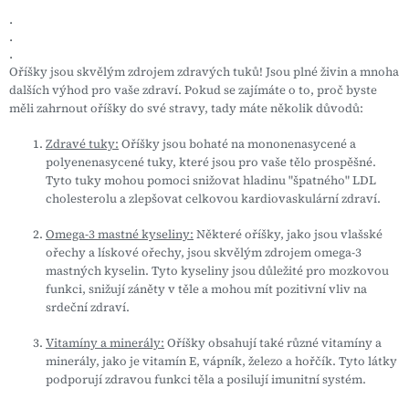
.
.
.
Oříšky jsou skvělým zdrojem zdravých tuků! Jsou plné živin a mnoha
dalších výhod pro vaše zdraví. Pokud se zajímáte o to, proč byste
měli zahrnout oříšky do své stravy, tady máte několik důvodů:
Zdravé tuky:
Oříšky jsou bohaté na mononenasycené a
polyenenasycené tuky, které jsou pro vaše tělo prospěšné.
Tyto tuky mohou pomoci snižovat hladinu "špatného" LDL
cholesterolu a zlepšovat celkovou kardiovaskulární zdraví.
Omega-3 mastné kyseliny:
Některé oříšky, jako jsou vlašské
ořechy a lískové ořechy, jsou skvělým zdrojem omega-3
mastných kyselin. Tyto kyseliny jsou důležité pro mozkovou
funkci, snižují záněty v těle a mohou mít pozitivní vliv na
srdeční zdraví.
Vitamíny a minerály:
Oříšky obsahují také různé vitamíny a
minerály, jako je vitamín E, vápník, železo a hořčík. Tyto látky
podporují zdravou funkci těla a posilují imunitní systém.