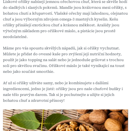
Lískové oříšky nabízejí jemnou ořechovou chuť, která se skvěle hodí
do sladkých i slaných pokrmů. Mandle jsou královnou mezi oříšky, s
bohatou chutí a křupavostí. Vlašské ořechy mají lahodnou, olejnatou
chuť a jsou výborným zdrojem omega-3 mastných kyselin. Kešu
oříšky přinášejí exotickou chuť a krásnou měkkost. Arašídy jsou
výtečným základem pro oříškové máslo, a pistácie jsou prostě
neodolatelné.
Máme pro vás spoustu skvělých nápadů, jak si oříšky vychutnat.
Můžete je přidat do ovesné kaše pro zvýšení její nutriční hodnoty,
použít je jako topping na salát nebo je jednoduše grilovat s trochou
soli pro skvělou svačinu. Oříškové máslo je také vynikající na toust
nebo jako součást smoothie.
Ať už si oříšky užíváte samy, nebo je kombinujete s dalšími
ingrediencemi, jedno je jisté: oříšky jsou pro naše chuťové buňky i
naše tělo pravým darem. Tak si je pochutnejte a užijte si jejich
bohatou chuť a zdravotní přínosy!