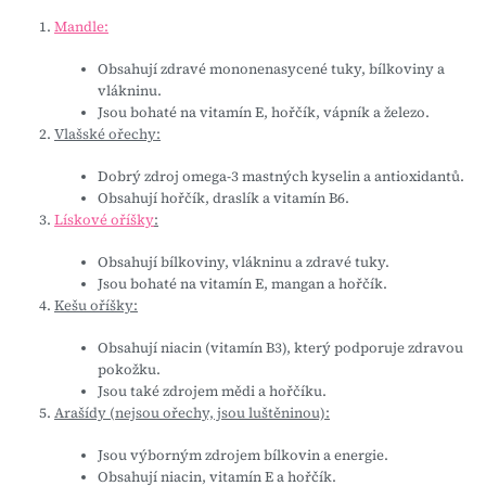
Mandle:
Obsahují zdravé mononenasycené tuky, bílkoviny a
vlákninu.
Jsou bohaté na vitamín E, hořčík, vápník a železo.
Vlašské ořechy:
Dobrý zdroj omega-3 mastných kyselin a antioxidantů.
Obsahují hořčík, draslík a vitamín B6.
Lískové oříšky
:
Obsahují bílkoviny, vlákninu a zdravé tuky.
Jsou bohaté na vitamín E, mangan a hořčík.
Kešu oříšky:
Obsahují niacin (vitamín B3), který podporuje zdravou
pokožku.
Jsou také zdrojem mědi a hořčíku.
Arašídy (nejsou ořechy, jsou luštěninou):
Jsou výborným zdrojem bílkovin a energie.
Obsahují niacin, vitamín E a hořčík.