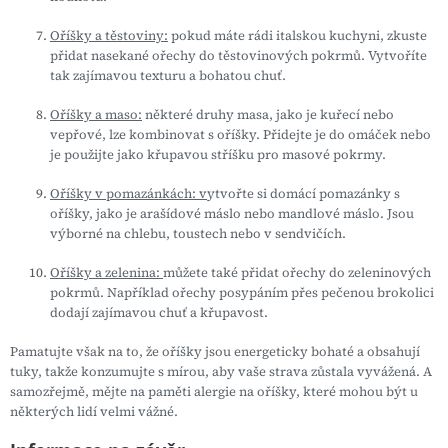
Oříšky a těstoviny:
pokud máte rádi italskou kuchyni, zkuste
přidat nasekané ořechy do těstovinových pokrmů. Vytvoříte
tak zajímavou texturu a bohatou chuť.
Oříšky a maso:
některé druhy masa, jako je kuřecí nebo
vepřové, lze kombinovat s oříšky. Přidejte je do omáček nebo
je použijte jako křupavou stříšku pro masové pokrmy.
Oříšky v pomazánkách: v
ytvořte si domácí pomazánky s
oříšky, jako je arašídové máslo nebo mandlové máslo. Jsou
výborné na chlebu, toustech nebo v sendvičích.
Oříšky a zelenina:
můžete také přidat ořechy do zeleninových
pokrmů. Například ořechy posypáním přes pečenou brokolici
dodají zajímavou chuť a křupavost.
Pamatujte však na to, že oříšky jsou energeticky bohaté a obsahují
tuky, takže konzumujte s mírou, aby vaše strava zůstala vyvážená. A
samozřejmě, mějte na paměti alergie na oříšky, které mohou být u
některých lidí velmi vážné.