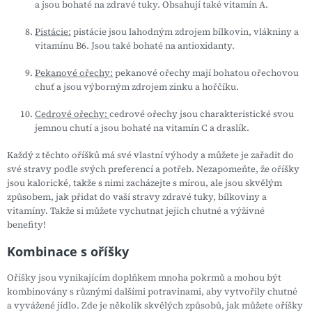
a jsou bohaté na zdravé tuky. Obsahují také vitamín A.
Pistácie:
pistácie jsou lahodným zdrojem bílkovin, vlákniny a
vitamínu B6. Jsou také bohaté na antioxidanty.
Pekanové ořechy:
pekanové ořechy mají bohatou ořechovou
chuť a jsou výborným zdrojem zinku a hořčíku.
Cedrové ořechy:
cedrové ořechy jsou charakteristické svou
jemnou chutí a jsou bohaté na vitamín C a draslík.
Každý z těchto oříšků má své vlastní výhody a můžete je zařadit do
své stravy podle svých preferencí a potřeb. Nezapomeňte, že oříšky
jsou kalorické, takže s nimi zacházejte s mírou, ale jsou skvělým
způsobem, jak přidat do vaší stravy zdravé tuky, bílkoviny a
vitamíny. Takže si můžete vychutnat jejich chutné a výživné
benefity!
Kombinace s oříšky
Oříšky jsou vynikajícím doplňkem mnoha pokrmů a mohou být
kombinovány s různými dalšími potravinami, aby vytvořily chutné
a vyvážené jídlo. Zde je několik skvělých způsobů, jak můžete oříšky