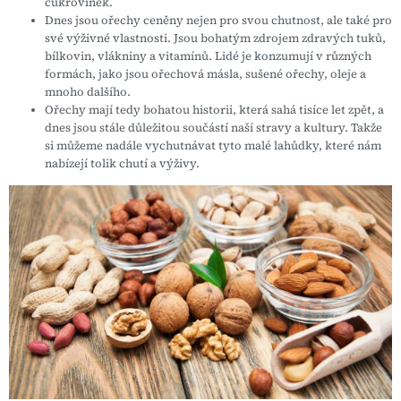
cukrovinek.
Dnes jsou ořechy ceněny nejen pro svou chutnost, ale také pro
své výživné vlastnosti. Jsou bohatým zdrojem zdravých tuků,
bílkovin, vlákniny a vitamínů. Lidé je konzumují v různých
formách, jako jsou ořechová másla, sušené ořechy, oleje a
mnoho dalšího.
Ořechy mají tedy bohatou historii, která sahá tisíce let zpět, a
dnes jsou stále důležitou součástí naší stravy a kultury. Takže
si můžeme nadále vychutnávat tyto malé lahůdky, které nám
nabízejí tolik chutí a výživy.