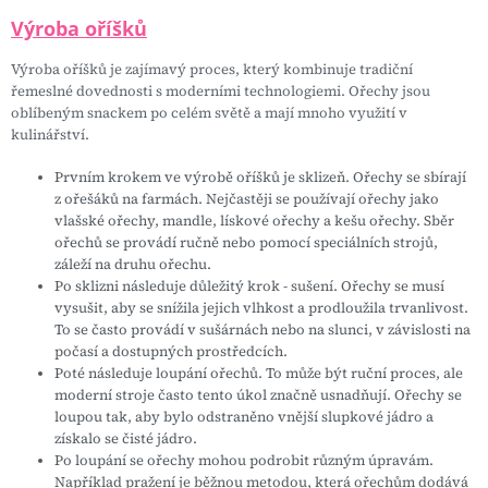
Výroba oříšků
Výroba oříšků je zajímavý proces, který kombinuje tradiční
řemeslné dovednosti s moderními technologiemi. Ořechy jsou
oblíbeným snackem po celém světě a mají mnoho využití v
kulinářství.
Prvním krokem ve výrobě oříšků je sklizeň. Ořechy se sbírají
z ořešáků na farmách. Nejčastěji se používají ořechy jako
vlašské ořechy, mandle, lískové ořechy a kešu ořechy. Sběr
ořechů se provádí ručně nebo pomocí speciálních strojů,
záleží na druhu ořechu.
Po sklizni následuje důležitý krok - sušení. Ořechy se musí
vysušit, aby se snížila jejich vlhkost a prodloužila trvanlivost.
To se často provádí v sušárnách nebo na slunci, v závislosti na
počasí a dostupných prostředcích.
Poté následuje loupání ořechů. To může být ruční proces, ale
moderní stroje často tento úkol značně usnadňují. Ořechy se
loupou tak, aby bylo odstraněno vnější slupkové jádro a
získalo se čisté jádro.
Po loupání se ořechy mohou podrobit různým úpravám.
Například pražení je běžnou metodou, která ořechům dodává