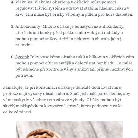
Vláknina:
Vláknina obsažená v oříšcích může pomoci
regulovat trávicí systém a udržovat stabilní hladinu cukru v
krvi. Tím může být oříšky vhodným jídlem pro lidi s diabetem.
Antioxidanty:
Mnoho oříšků je bohatých na antioxidanty,
které chrání buňky před poškozením volnými radikály a
mohou pomoci snižovat riziko některých chorob, jako je
rakovina.
Sycení:
Díky vysokému obsahu tuků a bílkovin v oříšcích vám
mohou pomoci cítit se sytější a déle zůstat bez hladu. To může
být užitečné při kontrole váhy a snižování příjmu nezdravých
potravin.
Pamatujte, že při konzumaci oříšků je důležité dodržovat míru,
protože mají vysoký obsah kalorií. Stačí jíst malé porce denně, aby
vám poskytly všechny tyto zdravé výhody. Oříšky mohou být
skvělým příspěvkem k vyvážené stravě, která podporuje vaše
celkové zdraví.