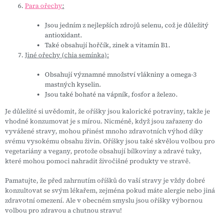
Para ořechy
:
Jsou jedním z nejlepších zdrojů selenu, což je důležitý
antioxidant.
Také obsahují hořčík, zinek a vitamín B1.
Jiné ořechy (chia semínka):
Obsahují významné množství vlákniny a omega-3
mastných kyselin.
Jsou také bohaté na vápník, fosfor a železo.
Je důležité si uvědomit, že oříšky jsou kalorické potraviny, takže je
vhodné konzumovat je s mírou. Nicméně, když jsou zařazeny do
vyvážené stravy, mohou přinést mnoho zdravotních výhod díky
svému vysokému obsahu živin. Oříšky jsou také skvělou volbou pro
vegetariány a vegany, protože obsahují bílkoviny a zdravé tuky,
které mohou pomoci nahradit živočišné produkty ve stravě.
Pamatujte, že před zahrnutím oříšků do vaší stravy je vždy dobré
konzultovat se svým lékařem, zejména pokud máte alergie nebo jiná
zdravotní omezení. Ale v obecném smyslu jsou oříšky výbornou
volbou pro zdravou a chutnou stravu!