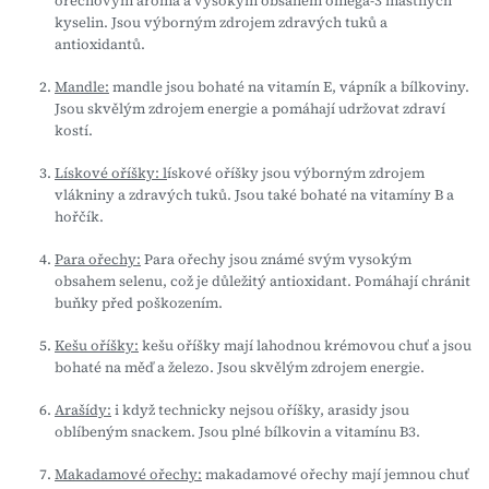
ořechovým aroma a vysokým obsahem omega-3 mastných
kyselin. Jsou výborným zdrojem zdravých tuků a
antioxidantů.
Mandle:
mandle jsou bohaté na vitamín E, vápník a bílkoviny.
Jsou skvělým zdrojem energie a pomáhají udržovat zdraví
kostí.
Lískové oříšky: l
ískové oříšky jsou výborným zdrojem
vlákniny a zdravých tuků. Jsou také bohaté na vitamíny B a
hořčík.
Para ořechy:
Para ořechy jsou známé svým vysokým
obsahem selenu, což je důležitý antioxidant. Pomáhají chránit
buňky před poškozením.
Kešu oříšky:
kešu oříšky mají lahodnou krémovou chuť a jsou
bohaté na měď a železo. Jsou skvělým zdrojem energie.
Arašídy:
i když technicky nejsou oříšky, arasidy jsou
oblíbeným snackem. Jsou plné bílkovin a vitamínu B3.
Makadamové ořechy:
makadamové ořechy mají jemnou chuť