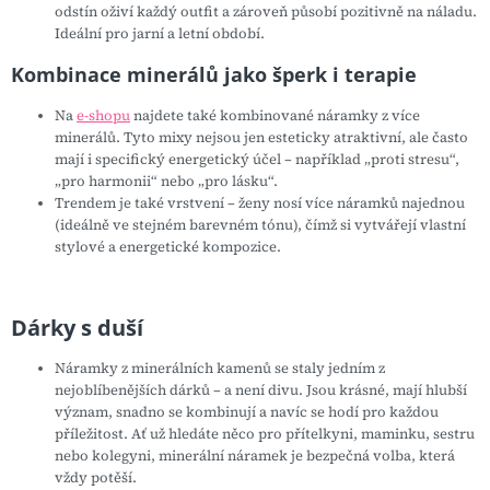
odstín oživí každý outfit a zároveň působí pozitivně na náladu.
Ideální pro jarní a letní období.
Kombinace minerálů jako šperk i terapie
Na
e-shopu
najdete také kombinované náramky z více
minerálů. Tyto mixy nejsou jen esteticky atraktivní, ale často
mají i specifický energetický účel – například „proti stresu“,
„pro harmonii“ nebo „pro lásku“.
Trendem je také vrstvení – ženy nosí více náramků najednou
(ideálně ve stejném barevném tónu), čímž si vytvářejí vlastní
stylové a energetické kompozice
.
Dárky s duší
Náramky z minerálních kamenů se staly jedním z
nejoblíbenějších dárků – a není divu. Jsou krásné, mají hlubší
význam, snadno se kombinují a navíc se hodí pro každou
příležitost. Ať už hledáte něco pro přítelkyni, maminku, sestru
nebo kolegyni, minerální náramek je bezpečná volba, která
vždy potěší.