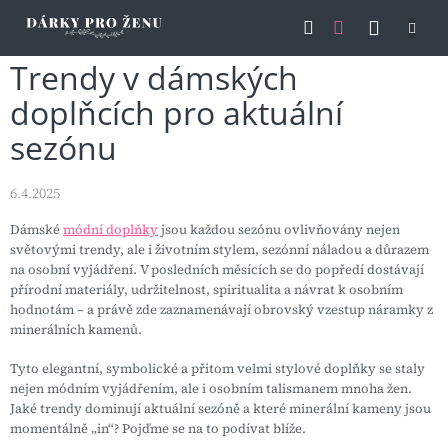
Přejít
NÁKU
na
obsah
KOŠÍK
Trendy v dámských
doplňcích pro aktuální
sezónu
6.4.2025
Dámské
módní doplňky
jsou každou sezónu ovlivňovány nejen
světovými trendy, ale i životním stylem, sezónní náladou a důrazem
na osobní vyjádření. V posledních měsících se do popředí dostávají
přírodní materiály, udržitelnost, spiritualita a návrat k osobním
hodnotám – a právě zde zaznamenávají obrovský vzestup náramky z
minerálních kamenů.
Tyto elegantní, symbolické a přitom velmi stylové doplňky se staly
nejen módním vyjádřením, ale i osobním talismanem mnoha žen.
Jaké trendy dominují aktuální sezóně a které minerální kameny jsou
momentálně „in“? Pojďme se na to podívat blíže.