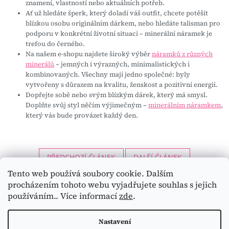
znamení, vlastností nebo aktuálních potřeb.
Ať už hledáte šperk, který doladí váš outfit, chcete potěšit
blízkou osobu originálním dárkem, nebo hledáte talisman pro
podporu v konkrétní životní situaci –
minerální náramek je
trefou do černého
.
Na našem e-shopu
najdete široký výběr
náramků z různých
minerálů
– jemných i výrazných, minimalistických i
kombinovaných. Všechny mají jedno společné: byly
vytvořeny s důrazem na
kvalitu, ženskost a pozitivní energii
.
Dopřejte sobě nebo svým blízkým dárek, který má smysl.
Doplňte svůj styl něčím výjimečným –
minerálním náramkem
,
který vás bude provázet každý den.
PŘEDCHOZÍ ČLÁNEK
DALŠÍ ČLÁNEK
Tento web používá soubory cookie. Dalším
Z
procházením tohoto webu vyjadřujete souhlas s jejich
á
používáním.. Více informací
zde
.
p
a
Copyright 2026
Dárky pro ženu
. Všechna práva vyhrazena.
Nastavení
Design šablony vytvořil
Shoptetak.cz
&
Tomáš Hlad
.
t