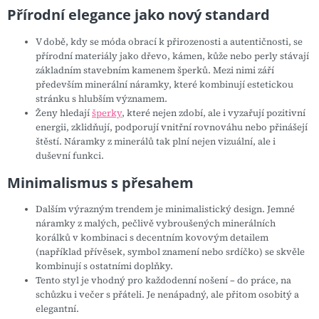
Přírodní elegance jako nový standard
V době, kdy se móda obrací k přirozenosti a autentičnosti, se
přírodní materiály jako dřevo, kámen, kůže nebo perly stávají
základním stavebním kamenem šperků. Mezi nimi září
především minerální náramky, které kombinují estetickou
stránku s hlubším významem.
Ženy hledají
šperky
, které nejen zdobí, ale i
vyzařují pozitivní
energii
, zklidňují, podporují vnitřní rovnováhu nebo přinášejí
štěstí. Náramky z minerálů tak plní nejen vizuální, ale i
duševní funkci.
Minimalismus s přesahem
Dalším výrazným trendem je minimalistický design. Jemné
náramky z malých, pečlivě vybroušených minerálních
korálků v kombinaci s decentním kovovým detailem
(například přívěsek, symbol znamení nebo srdíčko) se skvěle
kombinují s ostatními doplňky.
Tento styl je vhodný pro každodenní nošení – do práce, na
schůzku i večer s přáteli. Je nenápadný, ale přitom osobitý a
elegantní.