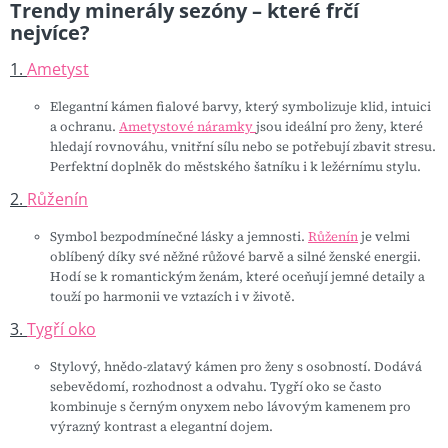
Trendy minerály sezóny – které frčí
nejvíce?
1.
Ametyst
Elegantní kámen fialové barvy, který symbolizuje klid, intuici
a ochranu.
Ametystové náramky
jsou ideální pro ženy, které
hledají rovnováhu, vnitřní sílu nebo se potřebují zbavit stresu.
Perfektní doplněk do městského šatníku i k ležérnímu stylu.
2.
Růženín
Symbol bezpodmínečné lásky a jemnosti.
Růženín
je velmi
oblíbený díky své něžné růžové barvě a silné ženské energii.
Hodí se k romantickým ženám, které oceňují jemné detaily a
touží po harmonii ve vztazích i v životě.
3.
Tygří oko
Stylový, hnědo-zlatavý kámen pro ženy s osobností. Dodává
sebevědomí, rozhodnost a odvahu. Tygří oko se často
kombinuje s černým onyxem nebo lávovým kamenem pro
výrazný kontrast a elegantní dojem.