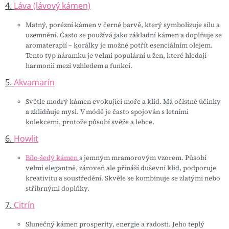
4.
Láva (lávový kámen)
Matný, porézní kámen v černé barvě, který symbolizuje sílu a
uzemnění. Často se používá jako základní kámen a doplňuje se
aromaterapií – korálky je možné potřít esenciálním olejem.
Tento typ náramku je velmi populární u žen, které hledají
harmonii mezi vzhledem a funkcí.
5.
Akvamarín
Světle modrý kámen evokující moře a klid. Má očistné účinky
a zklidňuje mysl. V módě je často spojován s letními
kolekcemi, protože působí svěže a lehce.
6.
Howlit
Bílo-šedý kámen
s jemným mramorovým vzorem. Působí
velmi elegantně, zároveň ale přináší duševní klid, podporuje
kreativitu a soustředění. Skvěle se kombinuje se zlatými nebo
stříbrnými doplňky.
7.
Citrín
Slunečný kámen prosperity, energie a radosti. Jeho teplý