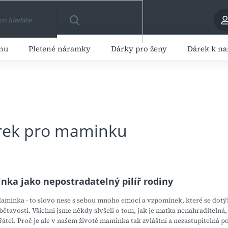
HLEDAT
enu
Pletené náramky
Dárky pro ženy
Dárek k n
rek pro maminku
ka jako nepostradatelný pilíř rodiny
aminka - to slovo nese s sebou mnoho emocí a vzpomínek, které se dotýk
bětavosti. Všichni jsme někdy slyšeli o tom, jak je matka nenahraditelná,
řátel. Proč je ale v našem životě maminka tak zvláštní a nezastupitelná p