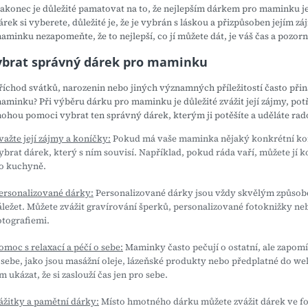
akonec je důležité pamatovat na to, že nejlepším dárkem pro maminku je 
árek si vyberete, důležité je, že je vybrán s láskou a přizpůsoben jejím
aminku nezapomeňte, že to nejlepší, co jí můžete dát, je váš čas a pozorn
ybrat správný dárek pro maminku
říchod svátků, narozenin nebo jiných významných příležitostí často při
aminku? Při výběru dárku pro maminku je důležité zvážit její zájmy, potř
ohou pomoci vybrat ten správný dárek, kterým ji potěšíte a uděláte rad
važte její zájmy a koníčky:
Pokud má vaše maminka nějaký konkrétní ko
ybrat dárek, který s ním souvisí. Například, pokud ráda vaří, můžete jí 
o kuchyně.
ersonalizované dárky:
Personalizované dárky jsou vždy skvělým způsobem,
áležet. Můžete zvážit gravírování šperků, personalizované fotoknižky ne
otografiemi.
omoc s relaxací a péčí o sebe:
Maminky často pečují o ostatní, ale zapomín
 sebe, jako jsou masážní oleje, lázeňské produkty nebo předplatné do w
im ukázat, že si zaslouží čas jen pro sebe.
ážitky a pamětní dárky:
Místo hmotného dárku můžete zvážit dárek ve form