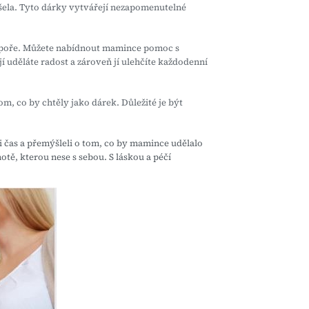
ela. Tyto dárky vytvářejí nezapomenutelné
odpoře. Můžete nabídnout mamince pomoc s
í uděláte radost a zároveň jí ulehčíte každodenní
, co by chtěly jako dárek. Důležité je být
li čas a přemýšleli o tom, co by mamince udělalo
otě, kterou nese s sebou. S láskou a péčí