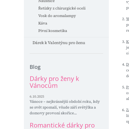
Náušnice
v
p
Řetízky z chirurgické oceli
Vosk do aromalampy
W
Káva
p
r
Pivní kosmetika
K
Dárek k Valentýnu pro ženu
j
o
D
Blog
c
d
Dárky pro ženy k
Vánocům
P
o
6.10.2025
a
Vánoce – nejkrásnější období roku, kdy
se svět zpomalí, všude září světýlka a
Z
domovy provoní skořice...
l
s
Romantické dárky pro