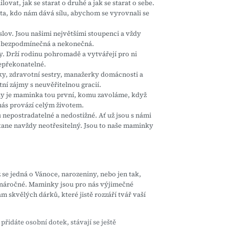
ovat, jak se starat o druhé a jak se starat o sebe.
 ta, kdo nám dává sílu, abychom se vyrovnali se
lov. Jsou našimi největšími stoupenci a vždy
a je bezpodmínečná a nekonečná.
y. Drží rodinu pohromadě a vytvářejí pro ni
nepřekonatelné.
ky, zdravotní sestry, manažerky domácnosti a
tní zájmy s neuvěřitelnou gracií.
ycky je maminka tou první, komu zavoláme, když
nás provází celým životem.
u nepostradatelné a nedostižné. Ať už jsou s námi
stane navždy neotřesitelný. Jsou to naše maminky
se jedná o Vánoce, narozeniny, nebo jen tak,
t náročné. Maminky jsou pro nás výjimečné
nam skvělých dárků, které jistě rozzáří tvář vaší
řidáte osobní dotek, stávají se ještě