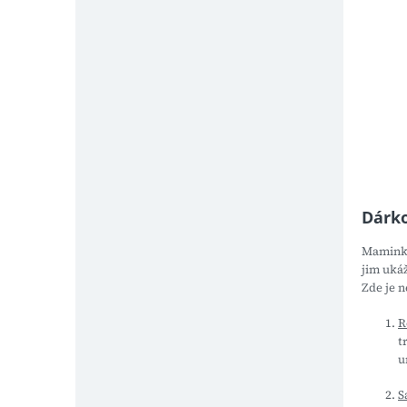
Dárk
Maminky 
jim ukáž
Zde je 
R
t
u
S