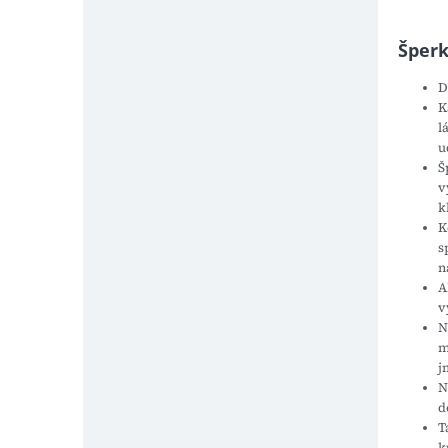
Šper
D
K
l
u
Š
v
k
K
s
n
A
v
N
m
j
N
d
T
k