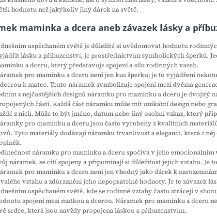
ětší hodnotu než jakýkoliv jiný dárek na světě.
ek maminka a dcera aneb závazek lásky a příbu
 dnešním uspěchaném světě je důležité si uvědomovat hodnotu rodinných
yjádřit lásku a příbuzenství, je prostřednictvím symbolických šperků. 
aminku a dceru, který představuje spojení a sílu rodinných vazeb.
áramek pro maminku a dceru není jen kus šperku; je to vyjádření nekone
 dcerou k matce. Tento náramek symbolizuje spojení mezi dvěma generac
edním z nejčastějších designů náramku pro maminku a dceru je dvojitý n
ropojených částí. Každá část náramku může mít unikátní design nebo gra
aždé z nich. Může to být jméno, datum nebo jiný osobní vzkaz, který při
áramky pro maminku a dceru jsou často vyrobeny z kvalitních materiálů,
ovů. Tyto materiály dodávají náramku trvanlivost a eleganci, která z něj 
oplněk.
edinečnost náramku pro maminku a dceru spočívá v jeho emocionálním 
vůj náramek, se cítí spojeny a připomínají si důležitost jejich vztahu. Je
áramek pro maminku a dceru není jen vhodný jako dárek k narozeninám či
rvalého vztahu a zdůraznění jeho nepopsatelné hodnoty. Je to závazek lás
 dnešním uspěchaném světě, kde se rodinné vztahy často ztrácejí v shon
odnotu spojení mezi matkou a dcerou. Náramek pro maminku a dceru není
vě srdce, která jsou navždy propojena láskou a příbuzenstvím.