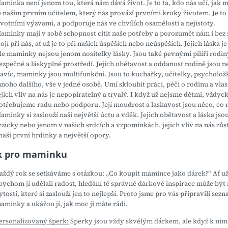
aminka není jenom tou, která nám dává život. Je to ta, kdo nás učí, jak mil
e naším prvním učitelem, který nás provází prvními kroky životem. Je to
ivotními výzvami, a podporuje nás ve chvílích osamělosti a nejistoty.
aminky mají v sobě schopnost cítit naše potřeby a porozumět nám i bez s
tojí při nás, ať už je to při našich úspěších nebo neúspěších. Jejich lásk
le maminky nejsou jenom nositelky lásky. Jsou také pevnými pilíři rodin
ezpečné a láskyplné prostředí. Jejich obětavost a oddanost rodině jsou 
avíc, maminky jsou multifunkční. Jsou to kuchařky, učitelky, psycholož
noho dalšího, vše v jedné osobě. Umí skloubit práci, péči o rodinu a vlas
ejich vliv na nás je nepopiratelný a trvalý. I když už nejsme dětmi, vžd
otřebujeme radu nebo podporu. Její moudrost a laskavost jsou něco, co 
aminky si zaslouží naši největší úctu a vděk. Jejich obětavost a láska jso
yzicky nebo jenom v našich srdcích a vzpomínkách, jejich vliv na nás zů
 naši první hrdinky a největší opory.
k pro maminku
aždý rok se setkáváme s otázkou: „Co koupit mamince jako dárek?“ Ať už 
bychom jí udělali radost, hledání té správné dárkové inspirace může bý
ytosti, které si zaslouží jen to nejlepší. Proto jsme pro vás připravili sez
aminky a ukážou jí, jak moc ji máte rádi.
ersonalizovaný šperk:
Šperky jsou vždy skvělým dárkem, ale když k nim p