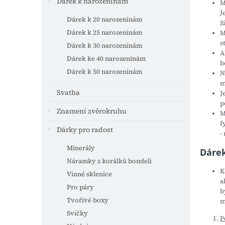
n
Dárek k narozeninám
M
e
J
Dárek k 20 narozeninám
l
ž
Dárek k 25 narozeninám
M
s
Dárek k 30 narozeninám
A
Dárek ke 40 narozeninám
b
Dárek k 50 narozeninám
N
m
Svatba
J
p
Znamení zvěrokruhu
M
f
Dárky pro radost
-
Minerály
Dáre
Náramky z korálků bondeli
K
Vinné sklenice
a
Pro páry
b
Tvořivé boxy
m
Svíčky
P