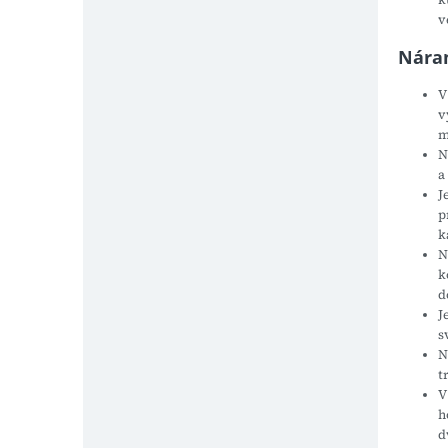
v
Náram
V
v
m
N
a
J
p
k
N
k
d
J
s
N
t
V
h
d