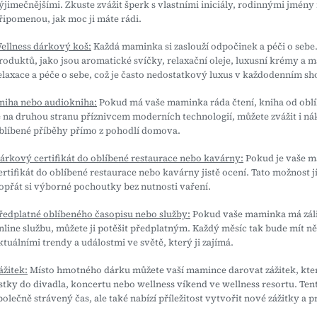
ýjimečnějšími. Zkuste zvážit šperk s vlastními iniciály, rodinnými jmén
řipomenou, jak moc ji máte rádi.
ellness dárkový koš:
Každá maminka si zaslouží odpočinek a péči o sebe
roduktů, jako jsou aromatické svíčky, relaxační oleje, luxusní krémy a ma
elaxace a péče o sebe, což je často nedostatkový luxus v každodenním sh
niha nebo audiokniha:
Pokud má vaše maminka ráda čtení, kniha od obl
e na druhou stranu příznivcem moderních technologií, můžete zvážit i ná
blíbené příběhy přímo z pohodlí domova.
árkový certifikát do oblíbené restaurace nebo kavárny:
Pokud je vaše ma
ertifikát do oblíbené restaurace nebo kavárny jistě ocení. Tato možnost jí
opřát si výborné pochoutky bez nutnosti vaření.
ředplatné oblíbeného časopisu nebo služby:
Pokud vaše maminka má zálib
nline službu, můžete ji potěšit předplatným. Každý měsíc tak bude mít něc
ktuálními trendy a událostmi ve světě, který ji zajímá.
ážitek:
Místo hmotného dárku můžete vaší mamince darovat zážitek, který
ístky do divadla, koncertu nebo wellness víkend ve wellness resortu. T
polečně strávený čas, ale také nabízí příležitost vytvořit nové zážitky a 