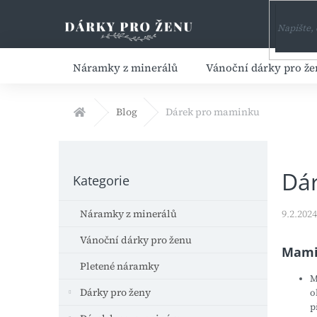
Přejít
na
obsah
Náramky z minerálů
Vánoční dárky pro ž
Domů
Blog
Dárek pro maminku
P
o
Přeskočit
Dá
s
Kategorie
kategorie
t
r
Náramky z minerálů
9.2.2024
a
n
Vánoční dárky pro ženu
Mamin
n
Pletené náramky
í
M
p
Dárky pro ženy
o
a
p