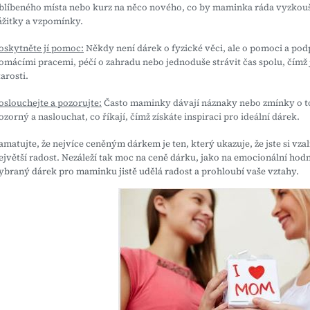
blíbeného místa nebo kurz na něco nového, co by maminka ráda vyzkouš
ážitky a vzpomínky.
oskytněte jí pomoc:
Někdy není dárek o fyzické věci, ale o pomoci a p
omácími pracemi, péčí o zahradu nebo jednoduše strávit čas spolu, čímž j
tarosti.
oslouchejte a pozorujte:
Často maminky dávají náznaky nebo zmínky o tom
ozorný a naslouchat, co říkají, čímž získáte inspiraci pro ideální dárek.
amatujte, že nejvíce ceněným dárkem je ten, který ukazuje, že jste si vza
ejvětší radost. Nezáleží tak moc na ceně dárku, jako na emocionální hodn
ybraný dárek pro maminku jistě udělá radost a prohloubí vaše vztahy.