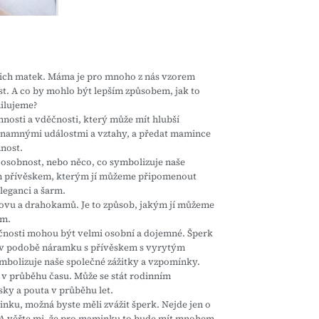
šich matek. Máma je pro mnoho z nás vzorem
nost. A co by mohlo být lepším způsobem, jak to
milujeme?
osti a vděčnosti, který může mít hlubší
znamnými událostmi a vztahy, a předat mamince
mnost.
 osobnost, nebo něco, co symbolizuje naše
m přívěskem, kterým jí můžeme připomenout
leganci a šarm.
kovu a drahokamů. Je to způsob, jakým jí můžeme
ým.
tečnosti mohou být velmi osobní a dojemné. Šperk
to v podobě náramku s přívěskem s vyrytým
ymbolizuje naše společné zážitky a vzpomínky.
v průběhu času. Může se stát rodinním
sky a pouta v průběhu let.
nku, možná byste měli zvážit šperk. Nejde jen o
. A věřte mi, že pro maminku to bude mít mnohem