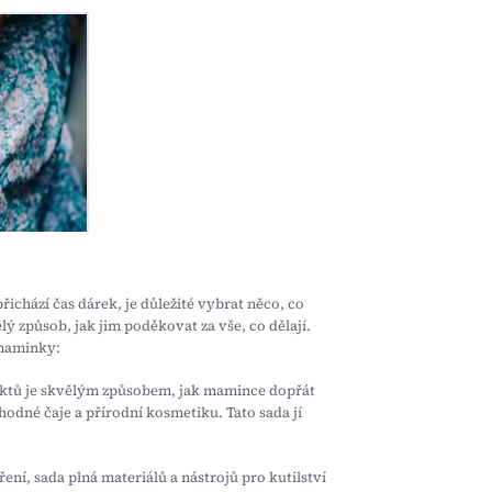
řichází čas dárek, je důležité vybrat něco, co
ý způsob, jak jim poděkovat za vše, co dělají.
 maminky:
uktů je skvělým způsobem, jak mamince dopřát
hodné čaje a přírodní kosmetiku. Tato sada jí
í, sada plná materiálů a nástrojů pro kutilství