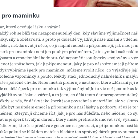
k pro maminku
ar, který oceňuje lásku a vázání
aždý rok se blíží ten nezapomenutelný den, kdy slavíme výjimečnost na
ásky, síly a obětavosti, a proto je důležité vyjádřit jí naše uznání a vděč
dělat, než darovat jí něco, co ji naplní radostí a připomene jí, jak moc ji 
perk pro maminku není jen pouhým předmětem. Je to symbol naší náklonn
ýznam a emocionální hodnotu. Od nepaměti jsou šperky spojovány s vý
lenot je způsobem, jak jí připomenout, jaký je pro nás význam její příto
dyž vybíráme šperk pro maminku, můžeme zvolit něco, co vyjadřuje její
polečné vzpomínky a pouto. Někdy stačí jednoduchý náhrdelník s malý
aše společné chvíle. Nebo možná preferuje náušnice, které zdůrazní její e
le co dělá šperk pro maminku tak výjimečným? Je to víc než jenom kus 
yjádřit svou lásku a vážení, a to je to, co dělá tento dar nezapomenuteln
ěkdy se zdá, že dárky jako šperk jsou povrchní a materiální, ale ve sku
ůže být nositelem emocí a připomínkou naší lásky a podpory, ať už je 
ménem, kterým jí chceme říct, jak je pro nás důležitá, nebo něčeho, co s
avíc je šperk trvalým darem, který může přetransformovat svůj význam 
ědictvím, které se předává z generace na generaci, a připomínkou naší lá
akže pokud se blíží den matek a hledáte ten správný dárek pro svou mami
us krásného kovu a kamene, ale o symbol naší lásky, vážení a vděčnosti