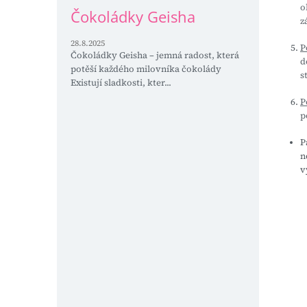
o
Čokoládky Geisha
z
28.8.2025
P
Čokoládky Geisha – jemná radost, která
d
potěší každého milovníka čokolády
s
Existují sladkosti, kter...
P
p
P
n
v