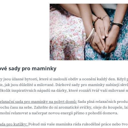
ové sady pro maminky
jsou úžasné bytosti, které si zaslouží obdiv a ocenění každý den. Když p
e, jak jsou důležité a milované. Dárkové sady pro maminky nabízejí skvěl
několik inspirativních nápadů na dárky, které rozzáří tvář vaší milované
elaxační sada pro maminky na pobyt domů:
Sada plná relaxačních prod
rochu času na sebe. Zahrňte do ní aromatické svíčky, oleje do koupele, la
možní relaxovat a načerpat novou energii přímo z pohodlí domova.
ada pro kutilky:
Pokud má vaše maminka ráda rukodělné práce nebo tvořen