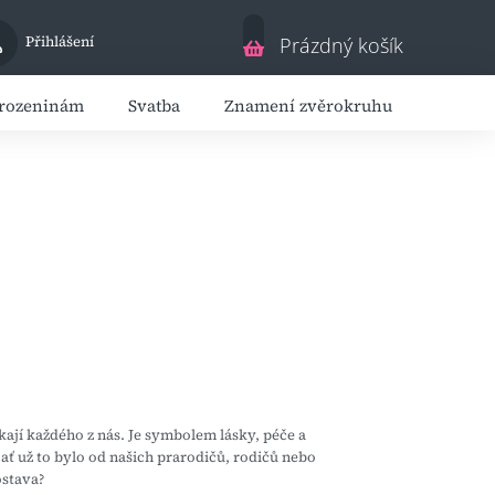
Nákupní
Přihlášení
Prázdný košík
košík
arozeninám
Svatba
Znamení zvěrokruhu
Dárky 
ají každého z nás. Je symbolem lásky, péče a
 ať už to bylo od našich prarodičů, rodičů nebo
ostava?