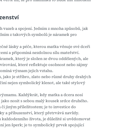
zenství
 vazeb a spojení. Jedním z mnoha způsobů, jak
Jedním z takových symbolů je náramek pro
čné lásky a péče, kterou matka věnuje své dceři
emi a připomíná nezdolnou sílu mateřství.
áramek, který je složen ze dvou oddělených, ale
vírování, které reflektuje osobnost nebo zájmy
pomíná význam jejich vztahu.
 jako je stříbro, zlato nebo různé druhy drahých
činí nejen symbolický klenot, ale také stylový
významu. Každýkrát, kdy matka a dcera nosí
 to jako nosit s sebou malý kousek srdce druhého.
 jiným příležitostem; je to investice do
ky a příbuzenství, který přetrvává navždy.
u každodenního života, je důležité si uvědomovat
 jen šperk; je to symbolický prvek spojující