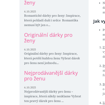
ženy
N
d
6.10.2025
m
Romantické dárky pro ženy: Inspirace,
která pohladí duši i srdce Romantika
Jak v
nemusí být jen o...
P
Originální dárky pro
m
ženy
m
Z
6.10.2025
v
Originální dárky pro ženy: Inspirace,
d
která potěší každou ženu Vybrat dárek
pro ženu není jednodu...
P
z
Nejprodávanější dárky
f
pro ženu
P
6.10.2025
o
Nejprodávanější dárky pro ženu –
j
inspirace, která nikdy nezklame Vybrat
ten pravý dárek pro ženu ...
Z