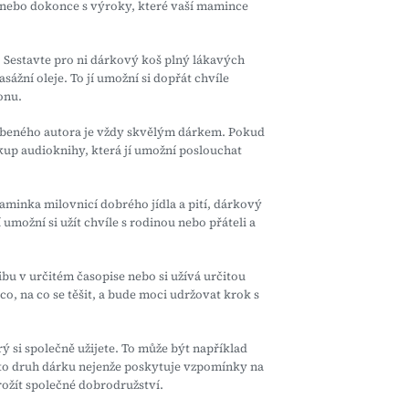
y nebo dokonce s výroky, které vaší mamince
. Sestavte pro ni dárkový koš plný lákavých
sážní oleje. To jí umožní si dopřát chvíle
onu.
íbeného autora je vždy skvělým dárkem. Pokud
kup audioknihy, která jí umožní poslouchat
minka milovnicí dobrého jídla a pití, dárkový
 umožní si užít chvíle s rodinou nebo přáteli a
u v určitém časopise nebo si užívá určitou
o, na co se těšit, a bude moci udržovat krok s
 si společně užijete. To může být například
ento druh dárku nejenže poskytuje vzpomínky na
prožít společné dobrodružství.