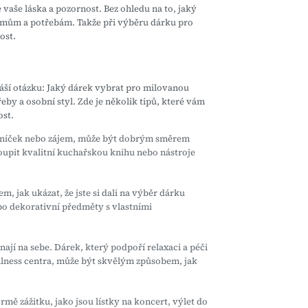
vaše láska a pozornost. Bez ohledu na to, jaký
 zájmům a potřebám. Takže při výběru dárku pro
ost.
náší otázku: Jaký dárek vybrat pro milovanou
eby a osobní styl. Zde je několik tipů, které vám
ost.
níček nebo zájem, může být dobrým směrem
koupit kvalitní kuchařskou knihu nebo nástroje
 jak ukázat, že jste si dali na výběr dárku
bo dekorativní předměty s vlastními
ají na sebe. Dárek, který podpoří relaxaci a péči
ellness centra, může být skvělým způsobem, jak
ě zážitku, jako jsou lístky na koncert, výlet do